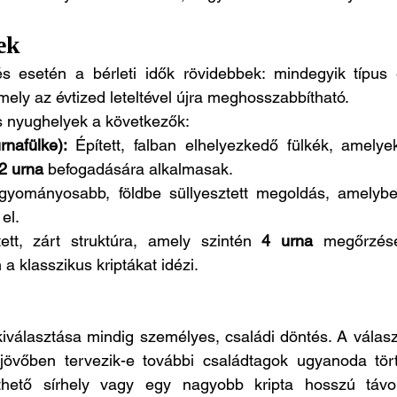
ek
s esetén a bérleti idők rövidebbek: mindegyik típus
mely az évtized leteltével újra meghosszabbítható.
s nyughelyek a következők:
nafülke):
 Épített, falban elhelyezkedő fülkék, amelyek 
2 urna
 befogadására alkalmasak.
gyományosabb, földbe süllyesztett megoldás, amelybe
el.
tett, zárt struktúra, amely szintén 
4 urna
 megőrzésé
 klasszikus kriptákat idézi.
kiválasztása mindig személyes, családi döntés. A válas
jövőben tervezik-e további családtagok ugyanoda tört
thető sírhely vagy egy nagyobb kripta hosszú távo