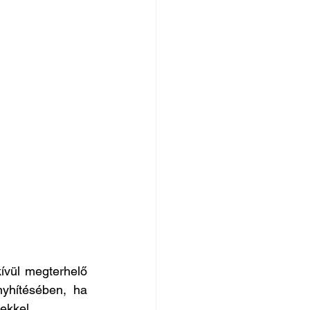
vül megterhelő 
yhítésében, ha 
ekkel.