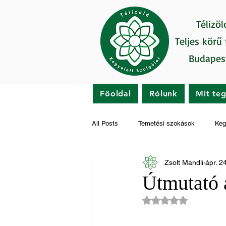
Télizöl
Teljes körű
Budapes
Főoldal
Rólunk
Mit te
All Posts
Temetési szokások
Keg
Zsolt Mandli
ápr. 2
Gyászfeldolgozás
Hírek
Útmutató 
NaN csillagot kapot