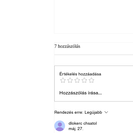
7 hozzászólás
Értékelés hozzáadása
Mitől lesz egy búcsúztató
Hozzászólás írása...
valóban méltóságteljes?
Rendezés erre:
Legújabb
dlokerc chsatol
máj. 27.