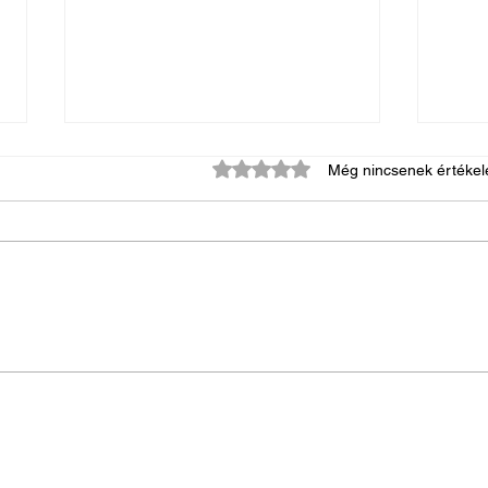
0 csillagot kapott az 5-ből.
Még nincsenek értékel
Zsidó
Nyitott vagy zárt koporsós
temetés legyen?