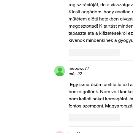
regisztrációját, de a visszaig
Kicsit aggódom, hogy esetleg 
műtétem előtti hetekben olvas
megosztottad! Kitartást minden
tapasztalata a kifizetésekről e
kívánok mindenkinek a gyógyu
Kedvelés
Válasz
meoowu77
máj. 22.
 Egy ismerősöm említette ezt az
beszélgettünk. Nem volt konkré
nem kellett sokat keresgélni, é
fontos szempont. Magyarország
Kedvelés
Válasz