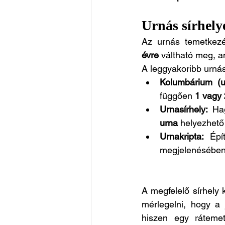
Urnás sírhely
Az urnás temetkezé
évre
 váltható meg, a
A leggyakoribb urná
Kolumbárium (ur
függően 
1 vagy 
Urnasírhely:
 Ha
urna
 helyezhető 
Urnakripta:
 Épí
megjelenésében a
A megfelelő sírhely 
mérlegelni, hogy a 
hiszen egy ráteme