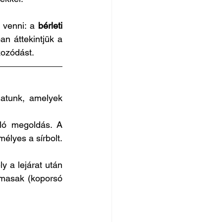
 venni: a 
bérleti 
an áttekintjük a 
kozódást.
atunk, amelyek 
ló megoldás. A 
élyes a sírbolt. 
y a lejárat után 
masak (koporsó 