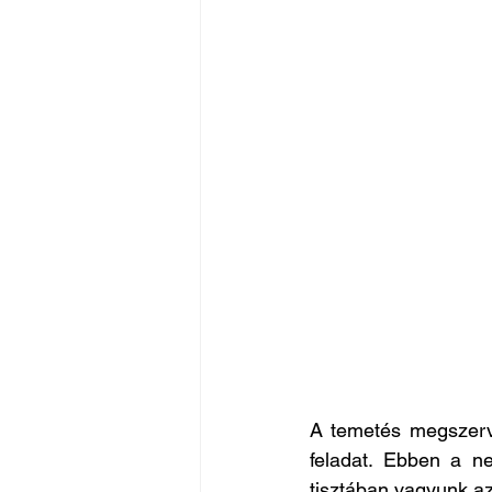
A temetés megszerve
feladat. Ebben a ne
tisztában vagyunk az