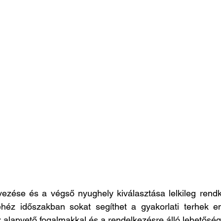
zése és a végső nyughely kiválasztása lelkileg rendkí
héz időszakban sokat segíthet a gyakorlati terhek en
 alapvető fogalmakkal és a rendelkezésre álló lehetőség