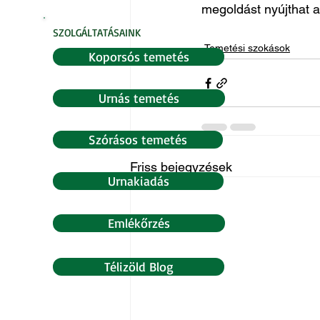
megoldást nyújthat 
SZOLGÁLTATÁSAINK
Temetési szokások
Koporsós temetés
Urnás temetés
Szórásos temetés
Friss bejegyzések
Urnakiadás
Emlékőrzés
Télizöld Blog