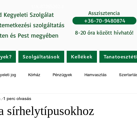
UA-87265202-1
Asszisztencia
d Kegyeleti Szolgálat
+36-70-9480874
 temetkezési szolgáltatás
8-20 óra között hívható!
ten és Pest megyében
gyek?
Szolgáltatások
Kellékek
Tanatoesztét
yeleti jog
Kórház
Pénzügyek
Hamvasztás
Szertartá
4.
1 perc olvasás
a sírhelytípusokhoz
t az 5-ből.