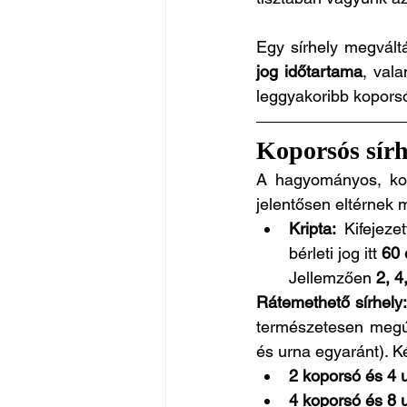
Egy sírhely megváltá
jog időtartama
, vala
leggyakoribb koporsó
Koporsós sír
A hagyományos, kop
jelentősen eltérnek
Kripta:
 Kifejeze
bérleti jog itt 
60 
Jellemzően 
2, 4
Rátemethető sírhely
természetesen megúj
és urna egyaránt). Ké
2 koporsó és 4 
4 koporsó és 8 