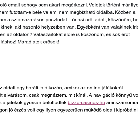
azoló email sehogy sem akart megérkezni. Veletek történt már ily
nem futottam-e bele valami nem megbízható oldalba. Közben a 
tam a sztómazárásos posztodat – óriási erőt adott, köszönöm, h
kinek, aki hasonló helyzetben van. Egyébként van valakinek fri
zen az oldalon? Válaszaitokat előre is köszönöm, és sok erőt 
láshoz! Maradjatok erősek!
 oldalt egy baráti találkozón, amikor az online játékokról 
t elvárásom, csak megnéztem, mit kínál. A navigáció könnyű vol
s a játékok gyorsan betöltődtek 
bizzo-casinos-hu
 ami számomra
on jó érzés volt egy ilyen egyszerűen működő oldalt kipróbálni