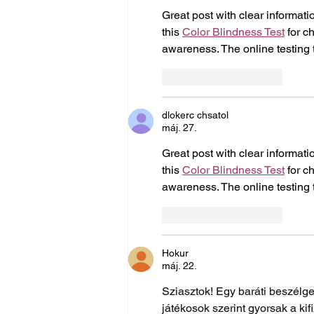
Great post with clear informatio
this 
Color Blindness Test
 for c
awareness. The online testing t
Kedvelés
Válasz
dlokerc chsatol
máj. 27.
Great post with clear informatio
this 
Color Blindness Test
 for c
awareness. The online testing t
Kedvelés
Válasz
Hokur
máj. 22.
Sziasztok! Egy baráti beszélget
játékosok szerint gyorsak a ki