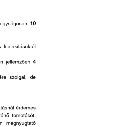
 egységesen 
10 
kialakításuktól 
n jellemzően 
4 
re szolgál, de 
ztásnál érdemes 
énő temetését, 
n megnyugtató 