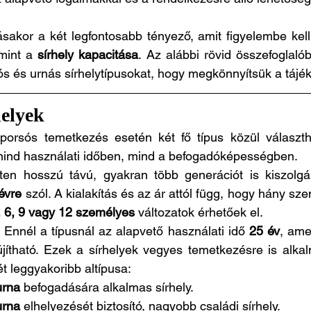
sakor a két legfontosabb tényező, amit figyelembe kell
mint a 
sírhely kapacitása
. Az alábbi rövid összefoglalób
s és urnás sírhelytípusokat, hogy megkönnyítsük a tájé
helyek
orsós temetkezés esetén két fő típus közül választh
 mind használati időben, mind a befogadóképességben.
tten hosszú távú, gyakran több generációt is kiszolgá
évre
 szól. A kialakítás és az ár attól függ, hogy hány szem
, 6, 9 vagy 12 személyes
 változatok érhetőek el.
:
 Ennél a típusnál az alapvető használati idő 
25 év
, amel
ítható. Ezek a sírhelyek vegyes temetkezésre is alkal
t leggyakoribb altípusa:
urna
 befogadására alkalmas sírhely.
urna
 elhelyezését biztosító, nagyobb családi sírhely.