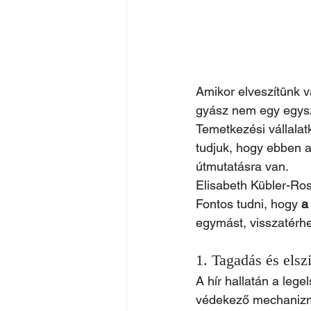
Amikor elveszítünk va
gyász nem egy egysz
Temetkezési vállalat
tudjuk, hogy ebben 
útmutatásra van.
Elisabeth Kübler-Ros
Fontos tudni, hogy 
a
egymást, visszatérhe
1. Tagadás és elsz
A hír hallatán a lege
védekező mechanizmus