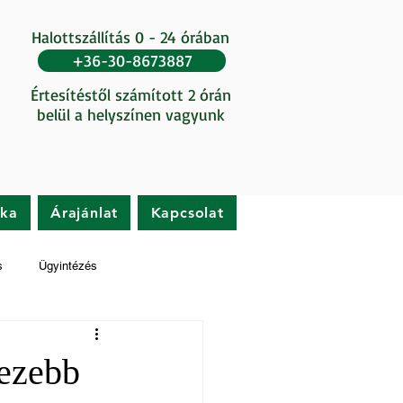
Halottszállítás 0 - 24 órában
+36-30-8673887
Értesítéstől számított 2 órán
belül a helyszínen vagyunk
ika
Árajánlat
Kapcsolat
s
Ügyintézés
hezebb