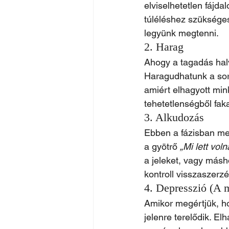
elviselhetetlen fájd
túléléshez szükséges
legyünk megtenni.
2. Harag
Ahogy a tagadás halv
Haragudhatunk a sors
amiért elhagyott mink
tehetetlenségből fak
3. Alkudozás
Ebben a fázisban meg
a gyötrő 
„Mi lett voln
a jeleket, vagy másh
kontroll visszaszerz
4. Depresszió (A 
Amikor megértjük, ho
jelenre terelődik. E