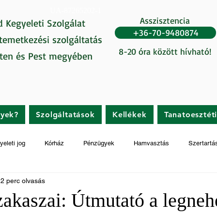
UA-87265202-1
Asszisztencia
d Kegyeleti Szolgálat
+36-70-9480874
 temetkezési szolgáltatás
8-20 óra között hívható!
ten és Pest megyében
gyek?
Szolgáltatások
Kellékek
Tanatoesztét
yeleti jog
Kórház
Pénzügyek
Hamvasztás
Szertartá
2 perc olvasás
zakaszai: Útmutató a legne