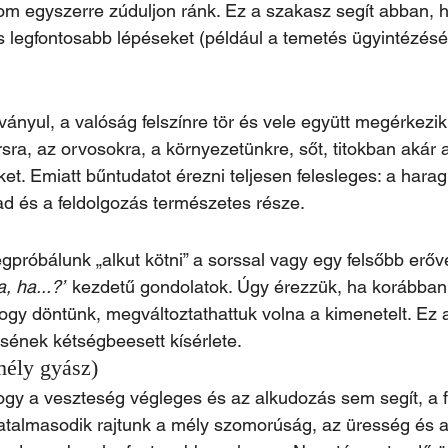
alom egyszerre zúduljon ránk. Ez a szakasz segít abban, 
 legfontosabb lépéseket (például a temetés ügyintézésé
ányul, a valóság felszínre tör és vele együtt megérkezik
ra, az orvosokra, a környezetünkre, sőt, titokban akár az
et. Emiatt bűntudatot érezni teljesen felesleges: a harag
ad és a feldolgozás természetes része.
próbálunk „alkut kötni” a sorssal vagy egy felsőbb erőv
a, ha...?”
 kezdetű gondolatok. Úgy érezzük, ha korábban
ogy döntünk, megváltoztathattuk volna a kimenetelt. Ez 
ésének kétségbeesett kísérlete.
mély gyász)
gy a veszteség végleges és az alkudozás sem segít, a f
lhatalmasodik rajtunk a mély szomorúság, az üresség és a