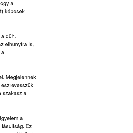
hogy a 
t) képesek 
 a düh. 
 elhunytra is, 
 a 
el. Megjelennek 
 észrevesszük 
a szakasz a 
igyelem a 
 fásultság. Ez 