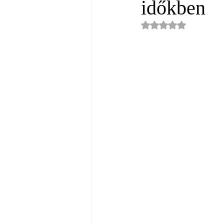
időkben
NaN csillagot kapot