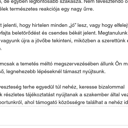
, de egyben legfontosabb szakasza. Nem tévesztendő öss
lélek természetes reakciója egy nagy űrre.
jelenti, hogy hirtelen minden „jó” lesz, vagy hogy elfelej
fajta beletörődést és csendes békét jelent. Megtanulunk 
vagyunk újra a jövőbe tekinteni, miközben a szerettünk
.
mcsak a temetés méltó megszervezésében állunk Ön me
ső, legnehezebb lépéseknél támaszt nyújtsunk. 
veszteség terhe egyedül túl nehéz, keresse bizalommal 
k részletes tájékoztatást nyújtanak a szakember által vez
ortunkról, ahol támogató közösségre találhat a nehéz id