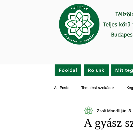
Télizöl
Teljes körű
Budapes
Főoldal
Rólunk
Mit te
All Posts
Temetési szokások
Keg
Zsolt Mandli
jún. 5.
Gyászfeldolgozás
Hírek
A gyász s