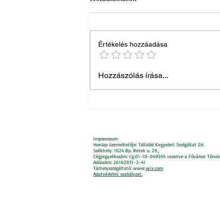
Értékelés hozzáadása
Ismerje meg kollégánkat,
Hozzászólás írása...
Hoffmann Noémit!
Impresszum:
Honlap üzemeltetője: Télizöld Kegyeleti Szolgáltat Zrt.
Székhely: 1024 Bp. Retek u. 29.,
Cégjegyzékszám: Cg.01-10-049554 vezetve a Fővárosi Törvé
Adószám: 26162931-2-41
Tárhelyszolgáltató: www.
wix.com
Adatvédelmi szabályzat.