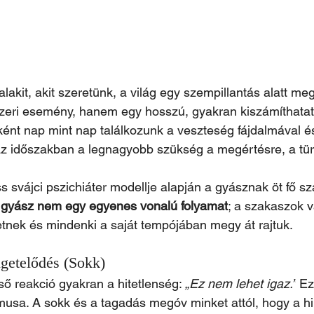
lakit, akit szeretünk, a világ egy szempillantás alatt meg
eri esemény, hanem egy hosszú, gyakran kiszámíthatatl
ként nap mint nap találkozunk a veszteség fájdalmával é
az időszakban a legnagyobb szükség a megértésre, a tür
s svájci pszichiáter modellje alapján a gyásznak öt fő s
 gyász nem egy egyenes vonalú folyamat
; a szakaszok v
tnek és mindenki a saját tempójában megy át rajtuk.
igetelődés (Sokk)
lső reakció gyakran a hitetlenség: 
„Ez nem lehet igaz.”
 Ez
a. A sokk és a tagadás megóv minket attól, hogy a hirt