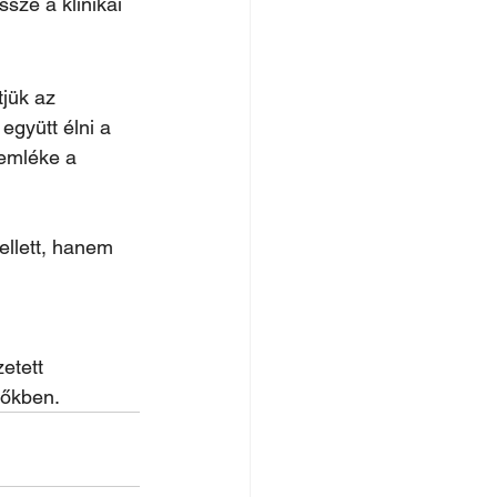
ze a klinikai 
tjük az 
együtt élni a 
 emléke a 
llett, hanem 
etett 
őkben.  