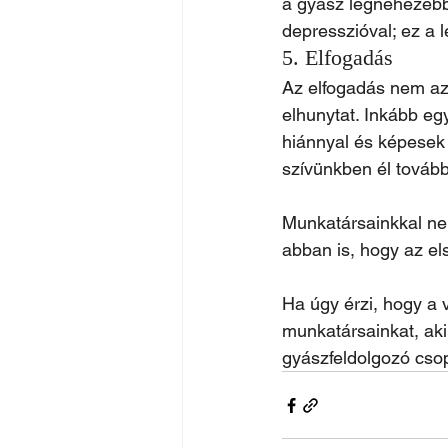
a gyász legnehezebb
depresszióval; ez a 
5. Elfogadás
Az elfogadás nem azt 
elhunytat. Inkább egy
hiánnyal és képesek 
szívünkben él tovább
Munkatársainkkal ne
abban is, hogy az el
Ha úgy érzi, hogy a 
munkatársainkat, aki
gyászfeldolgozó csop