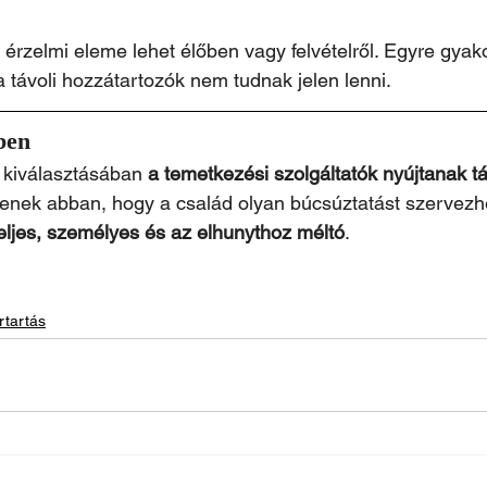
 érzelmi eleme lehet élőben vagy felvételről. Egyre gyako
ha távoli hozzátartozók nem tudnak jelen lenni.
ben
 kiválasztásában 
a temetkezési szolgáltatók nyújtanak tá
tenek abban, hogy a család olyan búcsúztatást szervez
eljes, személyes és az elhunythoz méltó
.
rtartás