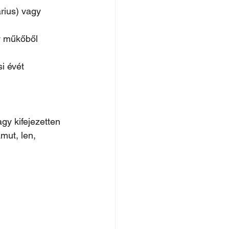
árius) vagy 
y műkőből 
i évét 
gy kifejezetten 
mut, len, 