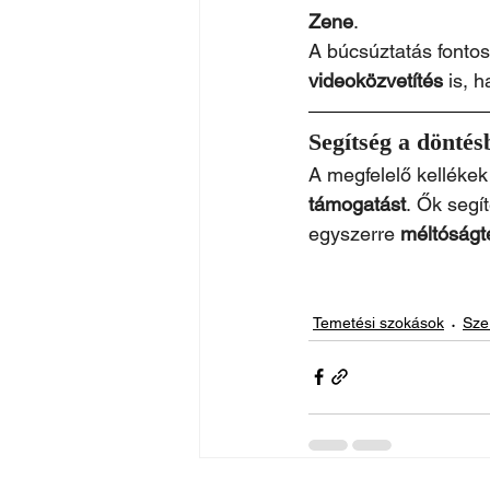
Zene
.
A búcsúztatás fontos
videoközvetítés
 is, 
Segítség a döntés
A megfelelő kellékek
támogatást
. Ők segí
egyszerre 
méltóságt
Temetési szokások
Sze