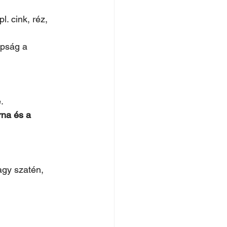
. cink, réz, 
pság a 
. 
rna és a 
agy szatén, 