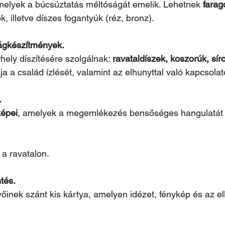
melyek a búcsúztatás méltóságát emelik. Lehetnek 
farag
tok, illetve díszes fogantyúk (réz, bronz).
rágkészítmények.
rhely díszítésére szolgálnak: 
ravataldíszek, koszorúk, sír
ája a család ízlését, valamint az elhunyttal való kapcsolato
.
képei
, amelyek a megemlékezés bensőséges hangulatát 
 a ravatalon.
tés.
vőinek szánt kis kártya, amelyen idézet, fénykép és az el