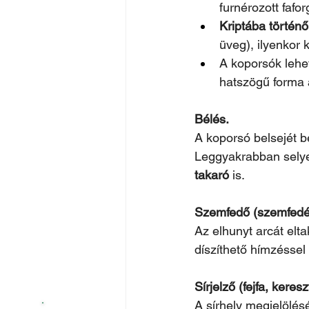
furnérozott fafor
Kriptába történ
üveg), ilyenkor 
A koporsók lehe
hatszögű forma 
Bélés.
A koporsó belsejét b
Leggyakrabban selye
takaró
 is.
Szemfedő (szemfedél
Az elhunyt arcát eltak
díszíthető hímzéssel
Sírjelző (fejfa, keresz
A sírhely megjelölésé