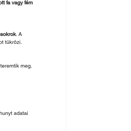
ott fa vagy fém 
csokrok
. A 
t tükrözi.
teremtik meg.
hunyt adatai 