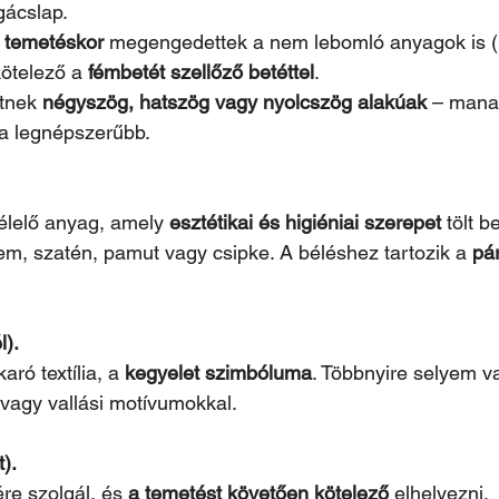
gácslap.
ő temetéskor
 megengedettek a nem lebomló anyagok is (pl
kötelező a 
fémbetét szellőző betéttel
.
tnek 
négyszög, hatszög vagy nyolcszög alakúak
 – mana
a legnépszerűbb.
élelő anyag, amely 
esztétikai és higiéniai szerepet
 tölt be
m, szatén, pamut vagy csipke. A béléshez tartozik a 
pá
).
aró textília, a 
kegyelet szimbóluma
. Többnyire selyem v
 vagy vallási motívumokkal.
t).
re szolgál, és 
a temetést követően kötelező
 elhelyezni.