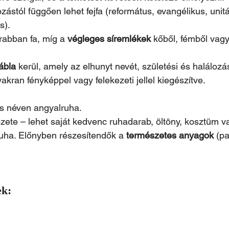
ozástól függően lehet fejfa (református, evangélikus, unit
s).
abban fa, míg a 
végleges síremlékek
 kőből, fémből vag
ábla
 kerül, amely az elhunyt nevét, születési és halálozás
akran fényképpel vagy felekezeti jellel kiegészítve.
s néven angyalruha. 
özete – lehet saját kedvenc ruhadarab, öltöny, kosztüm va
 ruha. Előnyben részesítendők a 
természetes anyagok
 (pa
ek: