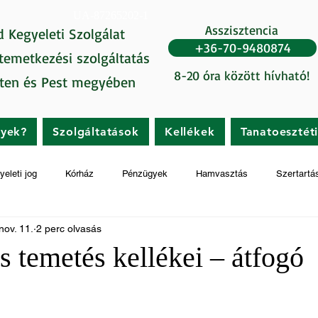
UA-87265202-1
Asszisztencia
d Kegyeleti Szolgálat
+36-70-9480874
 temetkezési szolgáltatás
8-20 óra között hívható!
ten és Pest megyében
gyek?
Szolgáltatások
Kellékek
Tanatoesztét
yeleti jog
Kórház
Pénzügyek
Hamvasztás
Szertartá
nov. 11.
2 perc olvasás
 temetés kellékei – átfogó
t az 5-ből.