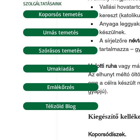
SZOLGÁLTATÁSAINK
Vallási hovatart
Koporsós temetés
kereszt (katoliku
Anyaga leggyakr
Urnás temetés
készülnek.
A sírjelzőre 
névt
tartalmazza – gy
Szórásos temetés
Halotti ruha
 vagy má
Urnakiadás
Az elhunyt méltó ölt
erre a célra készült
Emlékőrzés
gyapjú).
Télizöld Blog
Kiegészítő kellék
Koporsódíszek.