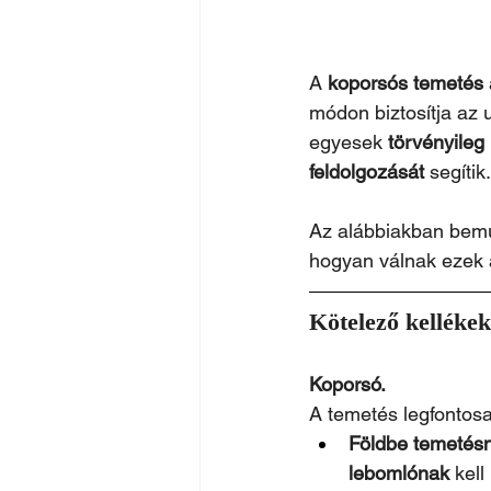
A 
koporsós temetés
módon biztosítja az u
egyesek 
törvényileg
feldolgozását
 segítik.
Az alábbiakban bemu
hogyan válnak ezek a
Kötelező kellékek
Koporsó.
A temetés legfontos
Földbe temetésn
lebomlónak
 kel