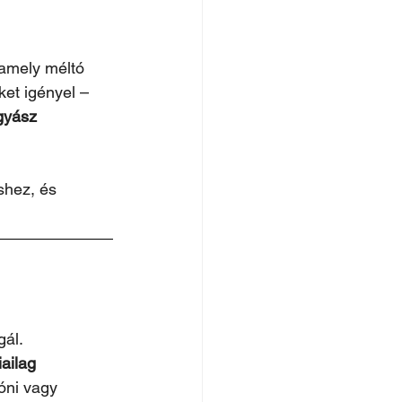
 amely méltó 
ket igényel – 
gyász 
shez, és 
gál.
iailag 
óni vagy 