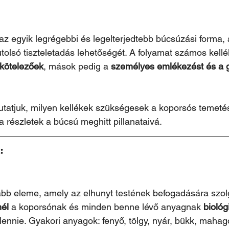
 az egyik legrégebbi és legelterjedtebb búcsúzási forma,
tolsó tiszteletadás lehetőségét. A folyamat számos kellé
 kötelezőek
, mások pedig a 
személyes emlékezést és a 
tatjuk, milyen kellékek szükségesek a koporsós temeté
 részletek a búcsú meghitt pillanataivá.
:
abb eleme, amely az elhunyt testének befogadására szol
él
 a koporsónak és minden benne lévő anyagnak 
biológ
l lennie. Gyakori anyagok: fenyő, tölgy, nyár, bükk, mahag