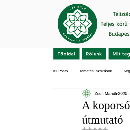
Télizöl
Teljes körű
Budapes
Főoldal
Rólunk
Mit te
All Posts
Temetési szokások
Keg
Zsolt Mandli
2025. 
Gyászfeldolgozás
Hírek
A koporsós
útmutató
NaN csillagot kapot