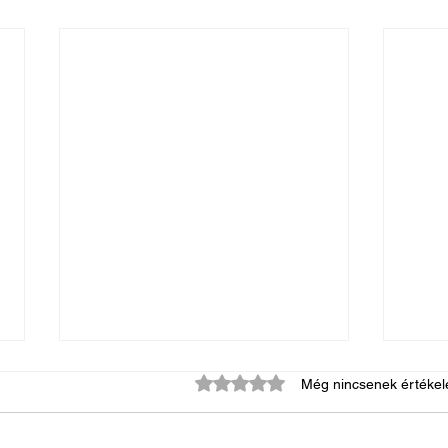
0 csillagot kapott az 5-ből.
Még nincsenek értékel