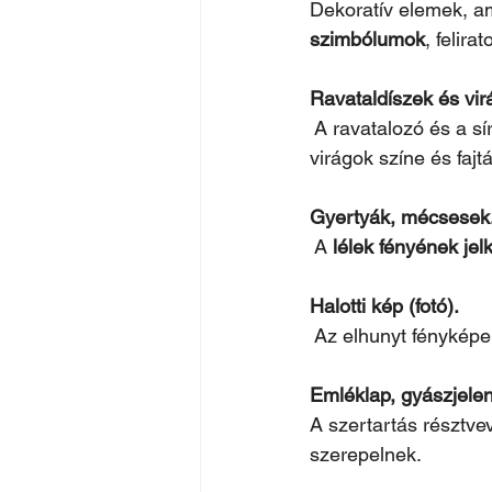
Dekoratív elemek, a
szimbólumok
, felira
Ravataldíszek és vi
 A ravatalozó és a sí
virágok színe és fajt
Gyertyák, mécsesek
 A 
lélek fényének jel
Halotti kép (fotó).
 Az elhunyt fényképe
Emléklap, gyászjelen
A szertartás résztve
szerepelnek.