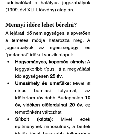
tudnivalókat a hatályos jogszabályok 
(1999. évi XLIII. törvény) alapján.
Mennyi időre lehet bérelni?
A lejárati idő nem egységes, alapvetően 
a temetés módja határozza meg. A 
jogszabályok az egészségügyi és 
"porladási" időket veszik alapul:
Hagyományos, koporsós sírhely:
 A 
leggyakoribb típus. Itt a megváltási 
idő egységesen 
25 év
.
Urnasírhely és urnafülke:
 Mivel itt 
nincs bomlási folyamat, az 
időtartam rövidebb. Budapesten 
10 
év, vidéken előfordulhat 20 év
, ez 
temetőnként változhat.
Sírbolt (kripta):
 Mivel ezek 
építménynek minősülnek, a bérleti 
idejük jóval hosszabb, jellemzően 