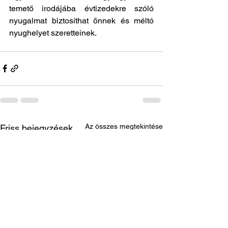
temető irodájába évtizedekre szóló 
nyugalmat biztosíthat önnek és méltó 
nyughelyet szeretteinek.
Az összes megtekintése
Friss bejegyzések