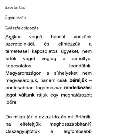
Szertartás
Ügyintézés
Gyászfeldolgozás
Amikor végső búcsút veszünk 
Hírek
szeretteinktől, és elintézzük a 
temetéssel kapcsolatos ügyeket, nem 
értek véget végleg a sírhellyel 
kapcsolatos teendőink. 
Magyarországon a sírhelyeket nem 
megvásároljuk, hanem csak 
béreljük
 – 
pontosabban fogalmazva: 
rendelkezési 
jogot váltunk
 rájuk egy meghatározott 
időre.
De mikor jár le ez az idő, és mi történik, 
ha elfelejtjük meghosszabbítani? 
Összegyűjtöttük a legfontosabb 