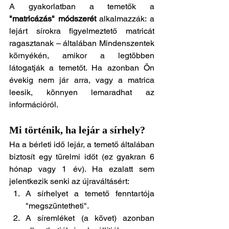
A gyakorlatban a temetők a 
"matricázás" módszerét
 alkalmazzák: a 
lejárt sírokra figyelmeztető matricát 
ragasztanak – általában Mindenszentek 
környékén, amikor a legtöbben 
látogatják a temetőt. Ha azonban Ön 
évekig nem jár arra, vagy a matrica 
leesik, könnyen lemaradhat az 
információról.
Mi történik, ha lejár a sírhely?
Ha a bérleti idő lejár, a temető általában 
biztosít egy türelmi időt (ez gyakran 6 
hónap vagy 1 év). Ha ezalatt sem 
jelentkezik senki az újraváltásért:
A sírhelyet a temető fenntartója 
"megszüntetheti".
A síremléket (a követ) azonban 