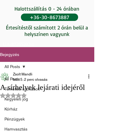
Halottszállítás 0 - 24 órában
+36-30-8673887
Értesítéstől számított 2 órán belül a
helyszínen vagyunk
UA-87265202-1
Bejegyzés
All Posts
Zsolt Mandli
All Posts
febr. 5.
2 perc olvasás
A sírhelyek lejárati idejéről
Temetési szokások
NaN csillagot kapott az 5-ből.
Kegyeleti jog
Kórház
Pénzügyek
Hamvasztás