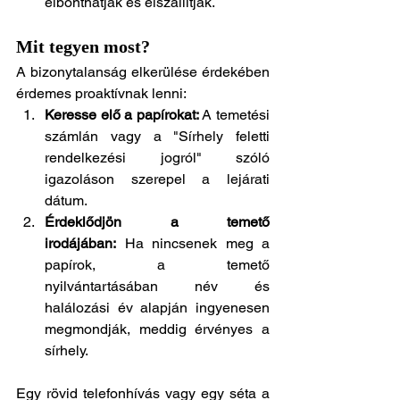
elbonthatják és elszállítják.
Mit tegyen most?
A bizonytalanság elkerülése érdekében 
érdemes proaktívnak lenni:
Keresse elő a papírokat:
 A temetési 
számlán vagy a "Sírhely feletti 
rendelkezési jogról" szóló 
igazoláson szerepel a lejárati 
dátum.
Érdeklődjön a temető 
irodájában:
 Ha nincsenek meg a 
papírok, a temető 
nyilvántartásában név és 
halálozási év alapján ingyenesen 
megmondják, meddig érvényes a 
sírhely.
Egy rövid telefonhívás vagy egy séta a 