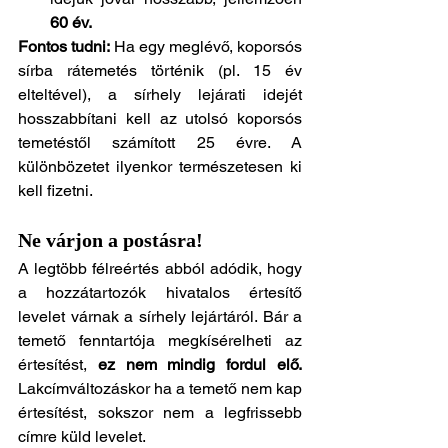
60 év.
Fontos tudni:
 Ha egy meglévő, koporsós 
sírba rátemetés történik (pl. 15 év 
elteltével), a sírhely lejárati idejét 
hosszabbítani kell az utolsó koporsós 
temetéstől számított 25 évre. A 
különbözetet ilyenkor természetesen ki 
kell fizetni.
Ne várjon a postásra!
A legtöbb félreértés abból adódik, hogy 
a hozzátartozók hivatalos értesítő 
levelet várnak a sírhely lejártáról. Bár a 
temető fenntartója megkísérelheti az 
értesítést, 
ez nem mindig fordul elő. 
Lakcímváltozáskor ha a temető nem kap 
értesítést, sokszor nem a legfrissebb 
címre küld levelet.