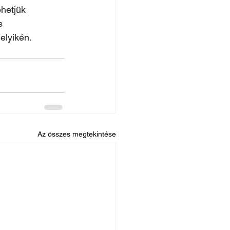
hetjük 
s 
elyikén.
Az összes megtekintése