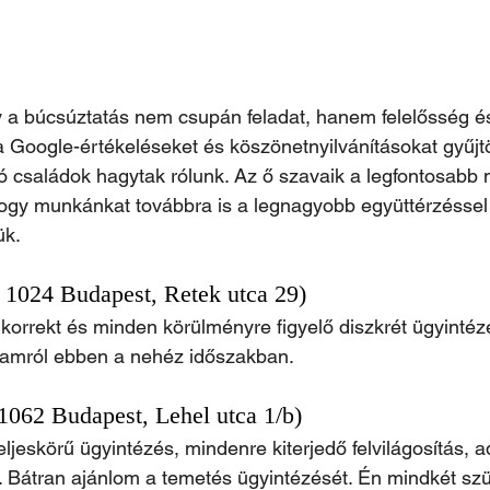
a búcsúztatás nem csupán feladat, hanem felelősség és 
 Google-értékeléseket és köszönetnyilvánításokat gyűjtö
 családok hagytak rólunk. Az ő szavaik a legfontosabb 
gy munkánkat továbbra is a legnagyobb együttérzéssel
ük.
( 1024 Budapest, Retek utca 29)
orrekt és minden körülményre figyelő diszkrét ügyintéz
államról ebben a nehéz időszakban.
(1062 Budapest, Lehel utca 1/b)
ljeskörű ügyintézés, mindenre kiterjedő felvilágosítás, a
. Bátran ajánlom a temetés ügyintézését. Én mindkét sz