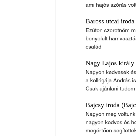
ami hajós szórás vol
Baross utcai iroda
Ezúton szeretném meg
bonyolult hamvasztás
család
Nagy Lajos király 
Nagyon kedvesek és 
a kollégája András is
Csak ajánlani tudom 
Bajcsy iroda (Baj
Nagyon meg voltunk 
nagyon kedves és ho
megértően segítette