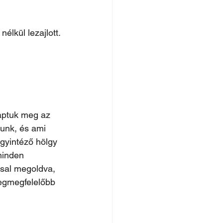
lkül lezajlott. 
aptuk meg az 
tunk, és ami 
gyintéző hölgy 
minden 
ssal megoldva, 
legmegfelelőbb 