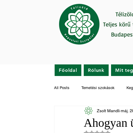
Télizöl
Teljes körű
Budapes
Főoldal
Rólunk
Mit te
All Posts
Temetési szokások
Keg
Zsolt Mandli
máj. 2
Gyászfeldolgozás
Hírek
Ahogyan ü
NaN csillagot kapot