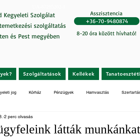
UA-87265202-1
Asszisztencia
d Kegyeleti Szolgálat
+36-70-9480874
 temetkezési szolgáltatás
8-20 óra között hívható!
ten és Pest megyében
gyek?
Szolgáltatások
Kellékek
Tanatoesztét
yeleti jog
Kórház
Pénzügyek
Hamvasztás
Szertartá
8.
2 perc olvasás
gyfeleink látták munkánka
t az 5-ből.