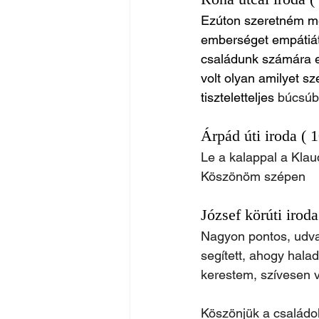
Ezúton szeretném me
emberséget empátiát 
családunk számára ez
volt olyan amilyet s
tiszteletteljes 
búcsúb
Árpád úti iroda ( 
Le a kalappal a Klaud
Köszönöm szépen
József körúti irod
Nagyon pontos, udvar
segített, ahogy halad
kerestem, szívesen v
Köszönjük a családo