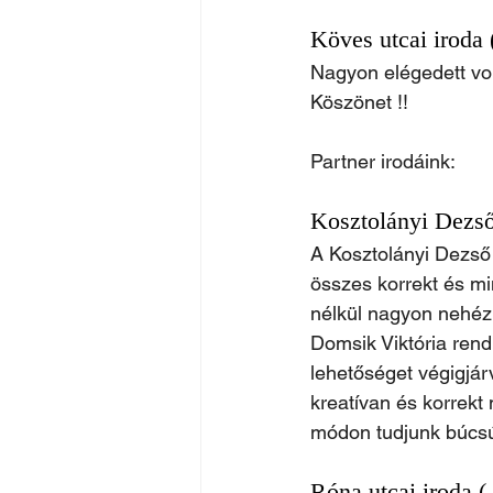
Köves utcai iroda
Nagyon elégedett vol
Köszönet !!
Partner irodáink:
Kosztolányi Dezső 
A Kosztolányi Dezső
összes korrekt és mi
nélkül nagyon nehéz 
Domsik Viktória rend
lehetőséget végigjár
kreatívan és korrekt
módon tudjunk búcsú
Róna utcai iroda (