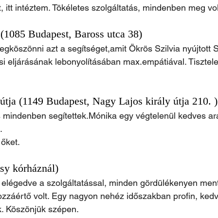
t, itt intéztem. Tökéletes szolgáltatás, mindenben meg v
 (1085 Budapest, Baross utca 38)
köszönni azt a segítséget,amit Ökrös Szilvia nyújtott 
i eljárásának lebonyolításában max.empátiával. Tisztelet
útja (1149 Budapest, Nagy Lajos király útja 210. )
mindenben segítettek.Mónika egy végtelenül kedves ar
.
őket.
csy kórháznál)
elégedve a szolgáltatással, minden gördülékenyen ment
zzáértő volt. Egy nagyon nehéz időszakban profin, kedv
k. Köszönjük szépen.