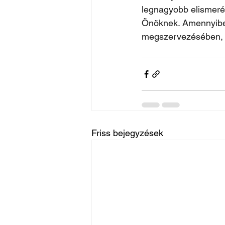
legnagyobb elismerés
Önöknek. Amennyiben
megszervezésében, k
Friss bejegyzések