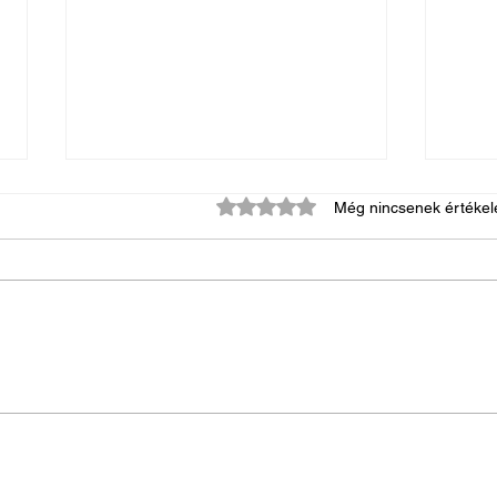
0 csillagot kapott az 5-ből.
Még nincsenek értékel
Mi az
Érvényüket vesztő személyi
igazolványok