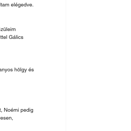
oltam elégedve.
Szüleim 
tel Gálics 
anyos hölgy és 
, Noémi pedig 
esen, 