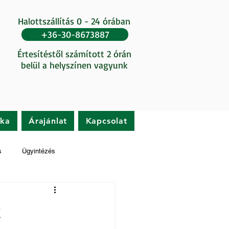
Halottszállítás 0 - 24 órában
+36-30-8673887
Értesítéstől számított 2 órán
belül a helyszínen vagyunk
ika
Árajánlat
Kapcsolat
s
Ügyintézés
t