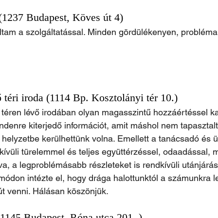
 (1237 Budapest, Köves út 4)
tam a szolgáltatással. Minden gördülékenyen, probléma né
téri iroda (1114 Bp. Kosztolányi tér 10.)
 téren lévő irodában olyan magasszintű hozzáértéssel k
ndenre kiterjedő információt, amit máshol nem tapasztal
helyzetbe kerülhettünk volna. Emellett a tanácsadó és ü
kívüli türelemmel és teljes együttérzéssel, odaadással, 
va, a legproblémásabb részleteket is rendkívüli utánjárá
 módon intézte el, hogy drága halottunktól a számunkra 
t venni. Hálásan köszönjük.
 1145 Budapest, Róna utca 201. )