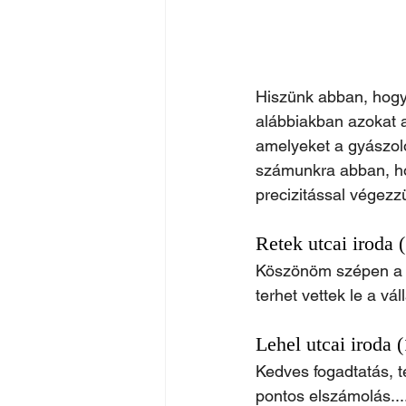
Hiszünk abban, hogy 
alábbiakban azokat a
amelyeket a gyászoló
számunkra abban, ho
precizitással végezz
Retek utcai iroda 
Köszönöm szépen a k
terhet vettek le a v
Lehel utcai iroda 
Kedves fogadtatás, te
pontos elszámolás...