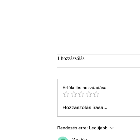
1 hozzászólás
Értékelés hozzáadása
Ismerje meg kollégánkat,
Hozzászólás írása...
Hoffmann Noémit!
Rendezés erre:
Legújabb
Vendég