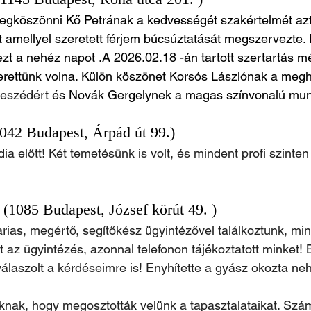
gköszönni Kő Petrának a kedvességét szakértelmét azt
amellyel szeretett férjem búcsúztatását megszervezte. 
t a nehéz napot .A 2026.02.18 -án tartott szertartás mé
zerettünk volna. Külön köszönet Korsós Lászlónak a megh
eszédért
 és Novák Gergelynek a magas színvonalú mun
1042 Budapest, Árpád út 99.)
ia előtt! Két temetésünk is volt, és mindent profi szinten 
a (1085 Budapest, József körút 49. )
ias, megértő, segítőkész ügyintézővel találkoztunk, mi
t az ügyintézés, azonnal telefonon tájékoztatott minket! 
álaszolt a kérdéseimre is! Enyhítette a gyász okozta ne
knak, hogy megosztották velünk a tapasztalataikat. Szá