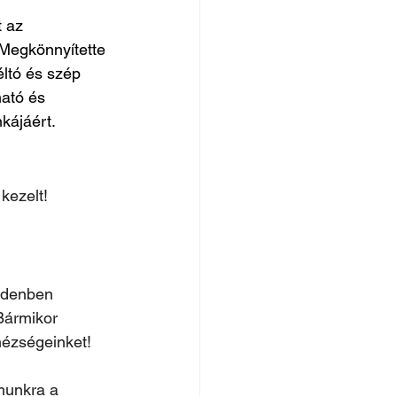
 az 
Megkönnyítette 
ltó és szép 
ató és 
kájáért.
kezelt! 
ndenben 
Bármikor 
hézségeinket!
munkra a 