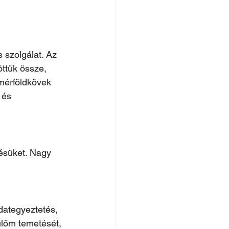
szolgálat. Az 
ttük össze, 
mérföldkövek 
 és 
ésüket. Nagy 
dategyeztetés, 
ülőm temetését, 