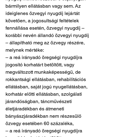
bármilyen ellátásban vagy sem. Az 
ideiglenes özvegyi nyugdíj lejártát 
követően, a jogosultsági feltételek 
fennállása esetén, özvegyi nyugdíj – 
korábbi nevén állandó özvegyi nyugdíj 
– állapítható meg az özvegy részére, 
melynek mértéke:
– a reá irányadó öregségi nyugdíjra 
jogosító korhatárt betöltött, vagy 
megváltozott munkaképességű, de 
rokkantsági ellátásban, rehabilitációs 
ellátásban, saját jogú nyugellátásban, 
korhatár előtti ellátásban, szolgálati 
járandóságban, táncművészeti 
életjáradékban és átmeneti 
bányászjáradékban nem részesülő 
özvegy esetében 60 százaléka,
– a reá irányadó öregségi nyugdíjra 