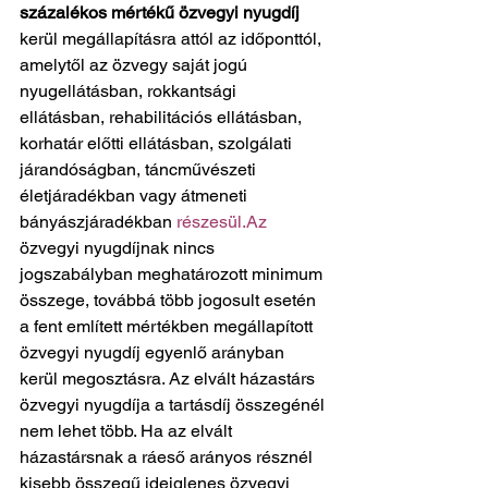
százalékos mértékű özvegyi nyugdíj
kerül megállapításra attól az időponttól, 
amelytől az özvegy saját jogú 
nyugellátásban, rokkantsági 
ellátásban, rehabilitációs ellátásban, 
korhatár előtti ellátásban, szolgálati 
járandóságban, táncművészeti 
életjáradékban vagy átmeneti 
bányászjáradékban 
részesül.Az
özvegyi nyugdíjnak nincs 
jogszabályban meghatározott minimum 
összege, továbbá több jogosult esetén 
a fent említett mértékben megállapított 
özvegyi nyugdíj egyenlő arányban 
kerül megosztásra. Az elvált házastárs 
özvegyi nyugdíja a tartásdíj összegénél 
nem lehet több. Ha az elvált 
házastársnak a ráeső arányos résznél 
kisebb összegű ideiglenes özvegyi 