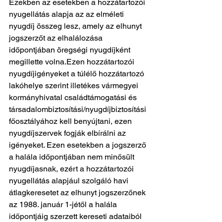
Ezekben az esetekben a hozzátartozói 
nyugellátás alapja az az elméleti 
nyugdíj összeg lesz, amely az elhunyt 
jogszerzőt az elhalálozása 
időpontjában öregségi nyugdíjként 
megillette volna.Ezen hozzátartozói 
nyugdíjigényeket a túlélő hozzátartozó 
lakóhelye szerint illetékes vármegyei 
kormányhivatal családtámogatási és 
társadalombiztosítási/nyugdíjbiztosítási 
főosztályához kell benyújtani, ezen 
nyugdíjszervek fogják elbírálni az 
igényeket. Ezen esetekben a jogszerző 
a halála időpontjában nem minősült 
nyugdíjasnak, ezért a hozzátartozói 
nyugellátás alapjául szolgáló havi 
átlagkeresetet az elhunyt jogszerzőnek 
az 1988. január 1-jétől a halála 
időpontjáig szerzett kereseti adataiból 