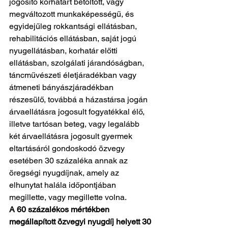
jogosító korhatárt betöltött, vagy 
megváltozott munkaképességű, és 
egyidejűleg rokkantsági ellátásban, 
rehabilitációs ellátásban, saját jogú 
nyugellátásban, korhatár előtti 
ellátásban, szolgálati járandóságban, 
táncművészeti életjáradékban vagy 
átmeneti bányászjáradékban 
részesülő, továbbá a házastársa jogán 
árvaellátásra jogosult fogyatékkal élő, 
illetve tartósan beteg, vagy legalább 
két árvaellátásra jogosult gyermek 
eltartásáról gondoskodó özvegy 
esetében 30 százaléka annak az 
öregségi nyugdíjnak, amely az 
elhunytat halála időpontjában 
megillette, vagy megillette volna.
A 60 százalékos mértékben 
megállapított özvegyi nyugdíj helyett 30 