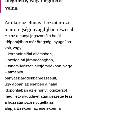
megillette, vagy megillette 
volna.
Amikor az elhunyt hozzátartozó 
már öregségi nyugdíjban részesült
Ha az elhunyt jogszerző a halál 
időpontjában már öregségi nyugdíjas 
volt, vagy
– korhatár előtti ellátásban,
– szolgálati járandóságban,
– táncművészeti életjáradékban, vagy
– átmeneti 
bányászjáradékbanrészesült, 
úgy abban az esetben a halál 
időpontjában az elhunyt jogszerzőt 
megillető nyugdíj/ellátás összege lesz 
a hozzátartozói nyugellátás 
alapja.Ezekben az esetekben a 