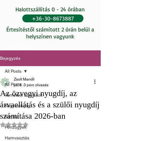
Halottszállítás 0 - 24 órában
+36-30-8673887
Értesítéstől számított 2 órán belül a
helyszínen vagyunk
UA-87265202-1
Bejegyzés
All Posts
Zsolt Mandli
All Posts
júl. 6.
3 perc olvasás
Az özvegyi nyugdíj, az
Temetési szokások
árvaellátás és a szülői nyugdíj
Kegyeleti jog
számítása 2026-ban
Kórház
NaN csillagot kapott az 5-ből.
Pénzügyek
Hamvasztás