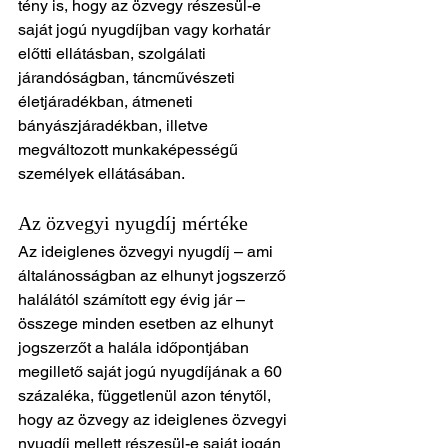
tény is, hogy az özvegy részesül-e 
saját jogú nyugdíjban vagy korhatár 
előtti ellátásban, szolgálati 
járandóságban, táncművészeti 
életjáradékban, átmeneti 
bányászjáradékban, illetve 
megváltozott munkaképességű 
személyek ellátásában.
Az özvegyi nyugdíj mértéke
Az ideiglenes özvegyi nyugdíj – ami 
általánosságban az elhunyt jogszerző 
halálától számított egy évig jár – 
összege minden esetben az elhunyt 
jogszerzőt a halála időpontjában 
megillető saját jogú nyugdíjának a 60 
százaléka, függetlenül azon ténytől, 
hogy az özvegy az ideiglenes özvegyi 
nyugdíj mellett részesül-e saját jogán 