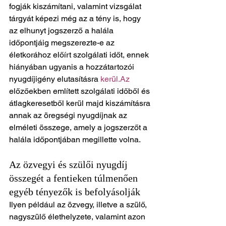
fogják kiszámítani, valamint vizsgálat 
tárgyát képezi még az a tény is, hogy 
az elhunyt jogszerző a halála 
időpontjáig megszerezte-e az 
életkorához előírt szolgálati időt, ennek 
hiányában ugyanis a hozzátartozói 
nyugdíjigény elutasításra 
kerül.Az
előzőekben említett szolgálati időből és 
átlagkeresetből kerül majd kiszámításra 
annak az öregségi nyugdíjnak az 
elméleti összege, amely a jogszerzőt a 
halála időpontjában megillette volna.
Az özvegyi és szülői nyugdíj 
összegét a fentieken túlmenően 
egyéb tényezők is befolyásolják
Ilyen például az özvegy, illetve a szülő, 
nagyszülő élethelyzete, valamint azon 