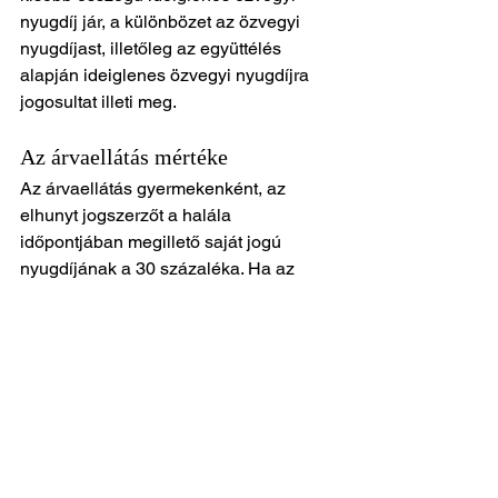
nyugdíj jár, a különbözet az özvegyi 
nyugdíjast, illetőleg az együttélés 
alapján ideiglenes özvegyi nyugdíjra 
jogosultat illeti meg.
Az árvaellátás mértéke
Az árvaellátás gyermekenként, az 
elhunyt jogszerzőt a halála 
időpontjában megillető saját jogú 
nyugdíjának a 30 százaléka. Ha az 
árva mindkét szülője elhunyt, vagy 
akinek az életben lévő szülője 
megváltozott munkaképességű 
(egészségi állapota legfeljebb 50 
százalék), az árvaellátás összege a 
jogszerzőt megillető saját jogú 
nyugdíjának a 60 százaléka.Ha a 
gyermek mindkét szülője után jogosult 