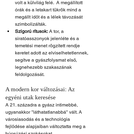
volt a külvilág felé.  A megállított 
órák és a letakart tükrök mind a 
megállt időt és a lélek távozását 
szimbolizálták.
Szigorú rítusok:
 A tor, a 
siratóasszonyok jelenléte és a 
temetési menet rögzített rendje 
keretet adott az elviselhetetlennek, 
segítve a gyászfolyamat első, 
legnehezebb szakaszának 
feldolgozását.
A modern kor változásai: Az 
egyéni utak keresése
A 21. századra a gyász intimebbé, 
ugyanakkor "láthatatlanabbá" vált. A 
városiasodás és a technológia 
fejlődése alapjaiban változtatta meg a 
búcsúzási szokásokat.