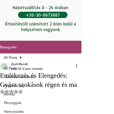
Halottszállítás 0 - 24 órában
+36-30-8673887
Értesítéstől számított 2 órán belül a
helyszínen vagyunk
UA-87265202-1
Bejegyzés
All Posts
Zsolt Mandli
All Posts
máj. 18.
2 perc olvasás
Emlékezés és Elengedés:
Temetési szokások
Gyász szokások régen és ma
Kegyeleti jog
NaN csillagot kapott az 5-ből.
Kórház
Pénzügyek
Hamvasztás