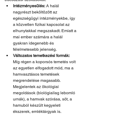
Intézményesülés:
 A halál 
nagyrészt beköltözött az 
egészségügyi intézményekbe, így 
a közvetlen fizikai kapcsolat az 
elhunytakkal megszakadt. Emiatt a 
mai ember számára a halál 
gyakran idegenebb és 
félelmetesebb jelenség.
Változatos temetkezési formák:
Míg régen a koporsós temetés volt 
az egyetlen elfogadott mód, ma a 
hamvasztásos temetések 
megrendelése magasabb.  
Megjelentek az ökológiai 
megoldások (biológiailag lebomló 
urnák), a hamvak szórása, sőt, a 
hamuból készült kegyeleti 
ékszerek, emléktárgyak is.