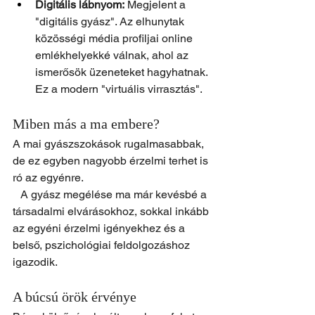
Digitális lábnyom:
 Megjelent a 
"digitális gyász". Az elhunytak 
közösségi média profiljai online 
emlékhelyekké válnak, ahol az 
ismerősök üzeneteket hagyhatnak. 
Ez a modern "virtuális virrasztás".
Miben más a ma embere?
A mai gyászszokások rugalmasabbak, 
de ez egyben nagyobb érzelmi terhet is 
ró az egyénre.
   A gyász megélése ma már kevésbé a 
társadalmi elvárásokhoz, sokkal inkább 
az egyéni érzelmi igényekhez és a 
belső, pszichológiai feldolgozáshoz 
igazodik.  
A búcsú örök érvénye