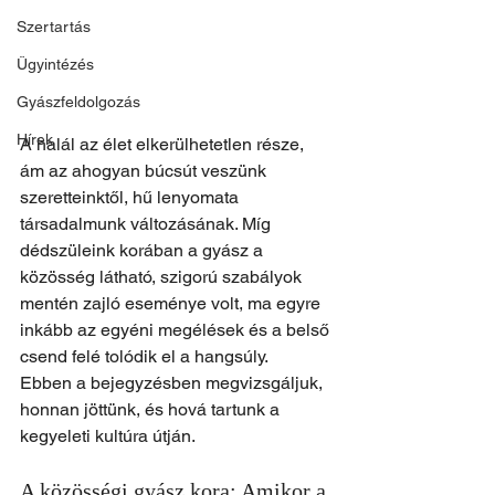
Szertartás
Ügyintézés
Gyászfeldolgozás
Hírek
A halál az élet elkerülhetetlen része, 
ám az ahogyan búcsút veszünk 
szeretteinktől, hű lenyomata 
társadalmunk változásának. Míg 
dédszüleink korában a gyász a 
közösség látható, szigorú szabályok 
mentén zajló eseménye volt, ma egyre 
inkább az egyéni megélések és a belső 
csend felé tolódik el a hangsúly.
Ebben a bejegyzésben megvizsgáljuk, 
honnan jöttünk, és hová tartunk a 
kegyeleti kultúra útján.
A közösségi gyász kora: Amikor a 