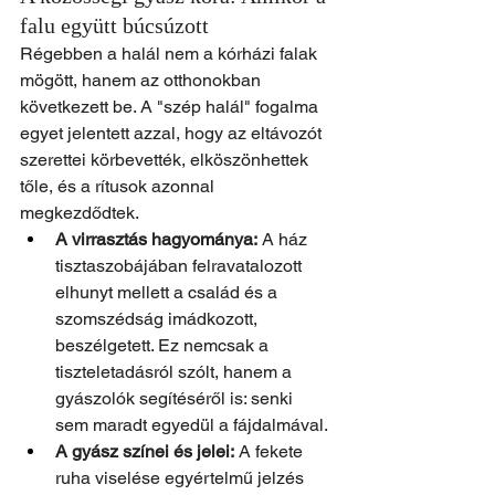
falu együtt búcsúzott
Régebben a halál nem a kórházi falak 
mögött, hanem az otthonokban 
következett be. A "szép halál" fogalma 
egyet jelentett azzal, hogy az eltávozót 
szerettei körbevették, elköszönhettek 
tőle, és a rítusok azonnal 
megkezdődtek.
A virrasztás hagyománya:
 A ház 
tisztaszobájában felravatalozott 
elhunyt mellett a család és a 
szomszédság imádkozott, 
beszélgetett. Ez nemcsak a 
tiszteletadásról szólt, hanem a 
gyászolók segítéséről is: senki 
sem maradt egyedül a fájdalmával.
A gyász színei és jelei:
 A fekete 
ruha viselése egyértelmű jelzés 