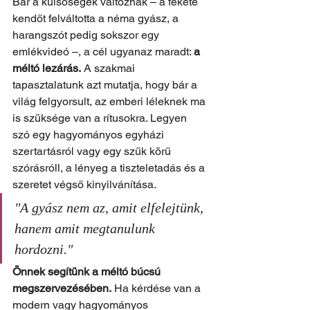
Bár a külsőségek változnak – a fekete 
kendőt felváltotta a néma gyász, a 
harangszót pedig sokszor egy 
emlékvideó –, a cél ugyanaz maradt: 
a 
méltó lezárás.
 A szakmai 
tapasztalatunk azt mutatja, hogy bár a 
világ felgyorsult, az emberi léleknek ma 
is szüksége van a rítusokra. Legyen 
szó egy hagyományos egyházi 
szertartásról vagy egy szűk körű 
szórásróll, a lényeg a tiszteletadás és a 
szeretet végső kinyilvánítása.
"A gyász nem az, amit elfelejtünk, 
hanem amit megtanulunk 
hordozni."
Önnek segítünk a méltó búcsú 
megszervezésében.
 Ha kérdése van a 
modern vagy hagyományos 