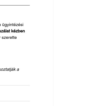
 ügyintézési 
szálat kézben 
 szerette 
oztatják a 