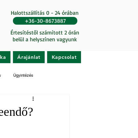
Halottszállítás 0 - 24 órában
+36-30-8673887
Értesítéstől számított 2 órán
belül a helyszínen vagyunk
ika
Árajánlat
Kapcsolat
s
Ügyintézés
teendő?