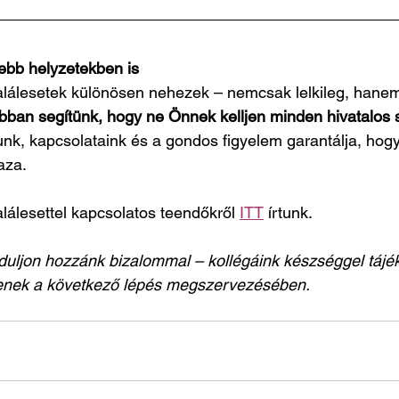
ebb helyzetekben is
halálesetek különösen nehezek – nemcsak lelkileg, hanem
bban segítünk, hogy ne Önnek kelljen minden hivatalos 
unk, kapcsolataink és a gondos figyelem garantálja, hogy
aza.
alálesettel kapcsolatos teendőkről 
ITT
 írtunk.
duljon hozzánk bizalommal – kollégáink készséggel tájék
ítenek a következő lépés megszervezésében.