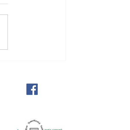
 e-Gyászjelentés
a tagja vagyunk