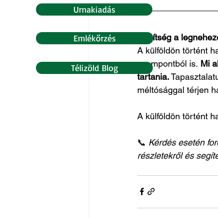
Urnakiadás
Segítség a legnehez
Emlékőrzés
A külföldön történt 
szempontból is. 
Mi a
Télizöld Blog
tartania.
 Tapasztalat
méltósággal térjen h
A külföldön történt h
📞 
Kérdés esetén for
részletekről és seg