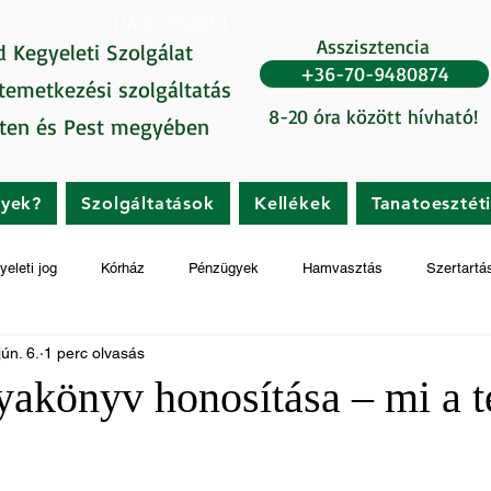
UA-87265202-1
Asszisztencia
d Kegyeleti Szolgálat
+36-70-9480874
 temetkezési szolgáltatás
8-20 óra között hívható!
ten és Pest megyében
gyek?
Szolgáltatások
Kellékek
Tanatoesztét
yeleti jog
Kórház
Pénzügyek
Hamvasztás
Szertartá
jún. 6.
1 perc olvasás
nyakönyv honosítása – mi a 
t az 5-ből.