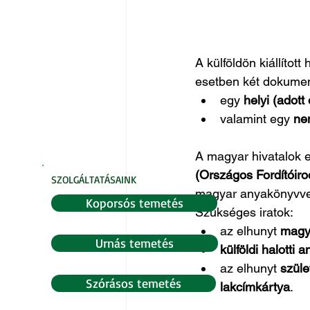
A külföldön kiállítot
esetben két dokume
egy 
helyi (adott 
valamint egy 
ne
A magyar hivatalok e
(Országos Fordítóiroda
SZOLGÁLTATÁSAINK
magyar anyakönyvve
Koporsós temetés
Szükséges iratok:
az elhunyt 
magy
Urnás temetés
külföldi halotti
az elhunyt 
szüle
Szórásos temetés
lakcímkártya
.