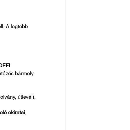
l. A legtöbb 
OFFI 
intézés bármely 
olvány, útlevél),
oló okiratai
,