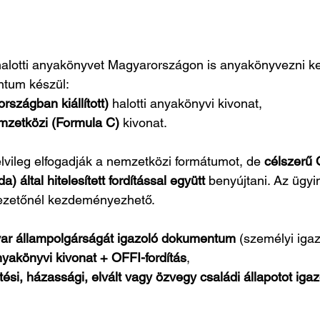
t halotti anyakönyvet Magyarországon is anyakönyvezni kel
ntum készül:
országban kiállított)
 halotti anyakönyvi kivonat,
mzetközi (Formula C)
 kivonat.
lvileg elfogadják a nemzetközi formátumot, de 
célszerű 
) által hitelesített fordítással együtt
 benyújtani. Az ügy
zetőnél kezdeményezhető.
ar állampolgárságát igazoló dokumentum
 (személyi igaz
 anyakönyvi kivonat + OFFI-fordítás
,
tési, házassági, elvált vagy özvegy családi állapotot igaz