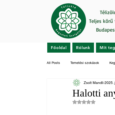
Télizöl
Teljes körű
Budapes
Főoldal
Rólunk
Mit te
All Posts
Temetési szokások
Keg
Zsolt Mandli
2025. 
Gyászfeldolgozás
Hírek
Halotti a
NaN csillagot kapot