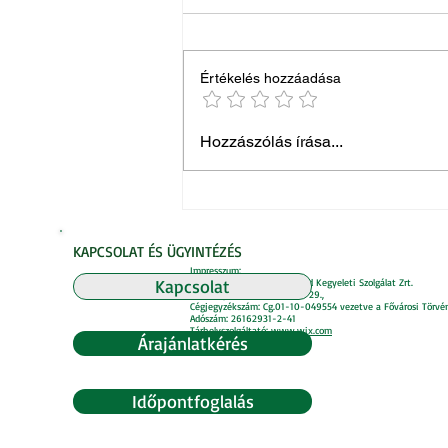
Értékelés hozzáadása
Ismerje meg kollégánkat,
Hozzászólás írása...
Hoffmann Noémit!
KAPCSOLAT ÉS ÜGYINTÉZÉS
Impresszum:
Kapcsolat
Honlap üzemeltetője: Télizöld Kegyeleti Szolgálat Zrt.
Székhely: 1024 Bp. Retek u. 29.,
Cégjegyzékszám: Cg.01-10-049554 vezetve a Fővárosi Törvé
Adószám: 26162931-2-41
Tárhelyszolgáltató: www.
wix.com
Árajánlatkérés
Adatvédelmi szabályzat.
Időpontfoglalás