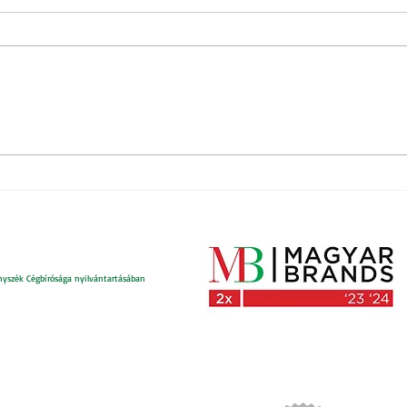
Mi az
Érvényüket vesztő személyi
igazolványok
nyszék Cégbírósága nyilvántartásában