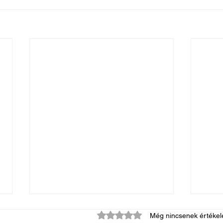
0 csillagot kapott az 5-ből.
Még nincsenek értékel