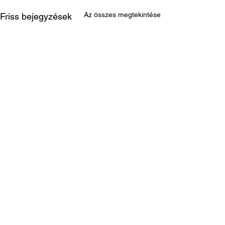
Az összes megtekintése
Friss bejegyzések
2 hozzászólás
5/0.0 (0)