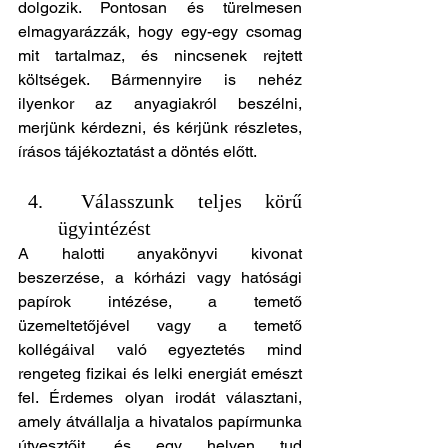
dolgozik. Pontosan és türelmesen 
elmagyarázzák, hogy egy-egy csomag 
mit tartalmaz, és nincsenek rejtett 
költségek. Bármennyire is nehéz 
ilyenkor az anyagiakról beszélni, 
merjünk kérdezni, és kérjünk részletes, 
írásos tájékoztatást a döntés előtt.
 Válasszunk teljes körű 
ügyintézést
A halotti anyakönyvi kivonat 
beszerzése, a kórházi vagy hatósági 
papírok intézése, a temető 
üzemeltetőjével vagy a temető 
kollégáival való egyeztetés mind 
rengeteg fizikai és lelki energiát emészt 
fel. Érdemes olyan irodát választani, 
amely átvállalja a hivatalos papírmunka 
útvesztőit, és egy helyen tud 