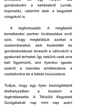
gondoskodni a kellékekről (urnák, 
koporsók), valamint akár a kegyeleti 
virágokról is.
 A legfontosabb: A megfelelő 
temetkezési partner kiválasztása arról 
szól, hogy megtaláljuk azokat a 
szakembereket, akik tisztelettel és 
gondoskodással leveszik a vállunkról a 
gyakorlati terheket. Így nekünk csak arra 
kell figyelnünk, ami ilyenkor igazán 
számít: a csendes emlékezésre, a 
családunkra és a békés búcsúzásra.
Tudjuk, hogy egy ilyen kiszolgáltatott 
élethelyzetben a bizalom a 
legértékesebb. A Télizöld Kegyeleti 
Szolgálatnál nap mint nap azért 