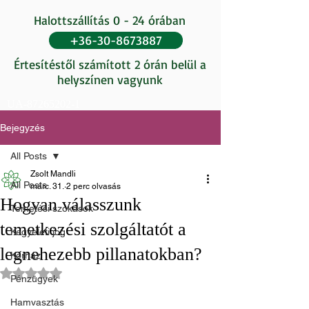
Halottszállítás 0 - 24 órában
+36-30-8673887
Értesítéstől számított 2 órán belül a
helyszínen vagyunk
UA-87265202-1
Bejegyzés
All Posts
Zsolt Mandli
All Posts
márc. 31.
2 perc olvasás
Hogyan válasszunk
Temetési szokások
temetkezési szolgáltatót a
Kegyeleti jog
legnehezebb pillanatokban?
Kórház
NaN csillagot kapott az 5-ből.
Pénzügyek
Hamvasztás