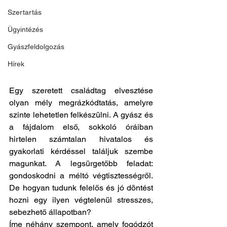
Szertartás
Ügyintézés
Gyászfeldolgozás
Hírek
Egy szeretett családtag elvesztése 
olyan mély megrázkódtatás, amelyre 
szinte lehetetlen felkészülni. A gyász és 
a fájdalom első, sokkoló óráiban 
hirtelen számtalan hivatalos és 
gyakorlati kérdéssel találjuk szembe 
magunkat. A legsürgetőbb feladat: 
gondoskodni a méltó végtisztességről. 
De hogyan tudunk felelős és jó döntést 
hozni egy ilyen végtelenül stresszes, 
sebezhető állapotban?
Íme néhány szempont, amely fogódzót 