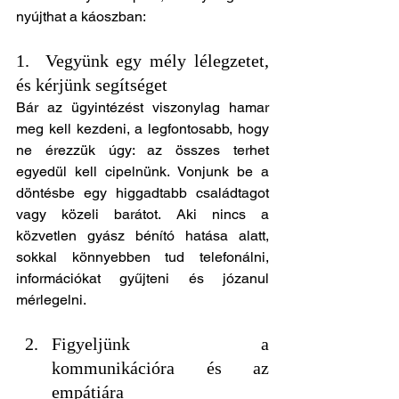
nyújthat a káoszban:
1.  Vegyünk egy mély lélegzetet, 
és kérjünk segítséget
Bár az ügyintézést viszonylag hamar 
meg kell kezdeni, a legfontosabb, hogy 
ne érezzük úgy: az összes terhet 
egyedül kell cipelnünk. Vonjunk be a 
döntésbe egy higgadtabb családtagot 
vagy közeli barátot. Aki nincs a 
közvetlen gyász bénító hatása alatt, 
sokkal könnyebben tud telefonálni, 
információkat gyűjteni és józanul 
mérlegelni.
Figyeljünk a 
kommunikációra és az 
empátiára