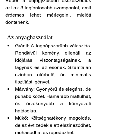
Ebben a bejegyzésben összeszedtük 
azt az 3 legfontosabb szempontot, amit 
érdemes lehet mérlegelni, mielőtt 
döntenénk.
 Az anyaghasználat
Gránit: A legnépszerűbb választás. 
Rendkívül kemény, ellenáll az 
időjárás viszontagságainak, a 
fagynak és az esőnek. Számtalan 
színben elérhető, és minimális 
tisztítást igényel.
Márvány: Gyönyörű és elegáns, de 
puhább kőzet. Hamarabb mattulhat, 
és érzékenyebb a környezeti 
hatásokra.
Műkő: Költséghatékony megoldás, 
de az évtizedek alatt elszíneződhet, 
mohásodhat és repedezhet.