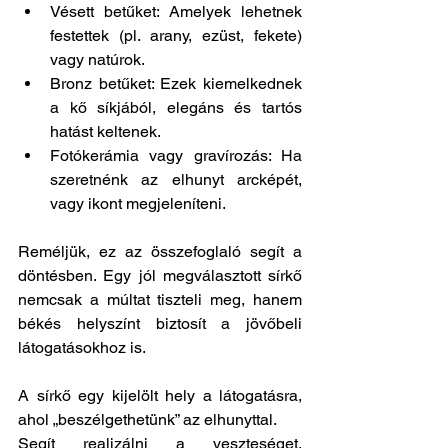
Vésett betűket: Amelyek lehetnek 
festettek (pl. arany, ezüst, fekete) 
vagy natúrok.
Bronz betűket: Ezek kiemelkednek 
a kő síkjából, elegáns és tartós 
hatást keltenek.
Fotókerámia vagy gravírozás: Ha 
szeretnénk az elhunyt arcképét, 
vagy ikont megjeleníteni.
Reméljük, ez az összefoglaló segít a 
döntésben. Egy jól megválasztott sírkő 
nemcsak a múltat tiszteli meg, hanem 
békés helyszínt biztosít a jövőbeli 
látogatásokhoz is.
A sírkő egy kijelölt hely a látogatásra, 
ahol „beszélgethetünk” az elhunyttal.
Segít realizálni a veszteséget, 