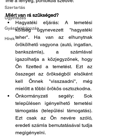
Íme a lényeg, pontokba szedve:
Szertartás
Miért van rá szükséged?
Ügyintézés
Hagyatéki eljárás: A temetési 
Gyászfeldolgozás
költség úgynevezett "hagyatéki 
teher". Ha van az elhunytnak 
Hírek
örökölhető vagyona (autó, ingatlan, 
bankszámla), a számlával 
igazolhatja a közjegyzőnek, hogy 
Ön fizetted a temetést. Ezt az 
összeget az örökségből elsőként 
kell Önnek "visszaadni", még 
mielőtt a többi örökös osztozkodna.
Önkormányzati segély: Sok 
településen igényelhető temetési 
támogatás (települési támogatás). 
Ezt csak az Ön nevére szóló, 
eredeti számla bemutatásával tudja 
megigényelni.