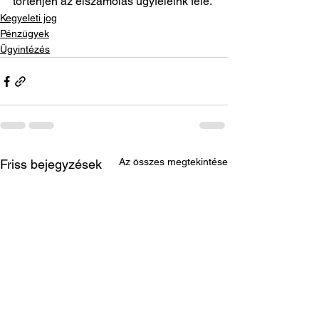
történjen az elszámolás ügyfeleink felé.
Kegyeleti jog
Pénzügyek
Ügyintézés
Az összes megtekintése
Friss bejegyzések