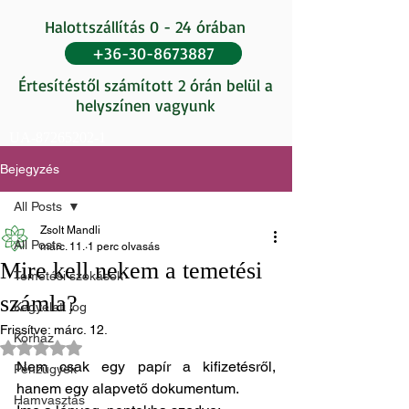
Halottszállítás 0 - 24 órában
+36-30-8673887
Értesítéstől számított 2 órán belül a
helyszínen vagyunk
UA-87265202-1
Bejegyzés
All Posts
Zsolt Mandli
All Posts
márc. 11.
1 perc olvasás
Mire kell nekem a temetési
Temetési szokások
számla?
Kegyeleti jog
Frissítve:
márc. 12.
Kórház
NaN csillagot kapott az 5-ből.
Nem csak egy papír a kifizetésről, 
Pénzügyek
hanem egy alapvető dokumentum.
Hamvasztás