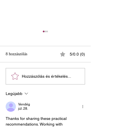
8 hozzászólás
5/0.0 (0)
Kell-e halotti anyakönyvi
Külföldön hamvas
Hozzászólás és értékelés...
kivonat a temetéshez?
itthon temetnénk 
teendő?
Legújabb
Vendég
júl. 28.
Thanks for sharing these practical 
recommendations. Working with 