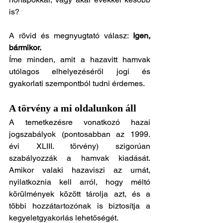
is?
A rövid és megnyugtató válasz: 
Igen, 
bármikor.
Íme minden, amit a hazavitt hamvak 
utólagos elhelyezéséről jogi és 
gyakorlati szempontból tudni érdemes.
A törvény a mi oldalunkon áll
A temetkezésre vonatkozó hazai 
jogszabályok (pontosabban az 1999. 
évi XLIII. törvény) szigorúan 
szabályozzák a hamvak kiadását. 
Amikor valaki hazaviszi az urnát, 
nyilatkoznia kell arról, hogy méltó 
körülmények között tárolja azt, és a 
többi hozzátartozónak is biztosítja a 
kegyeletgyakorlás lehetőségét.