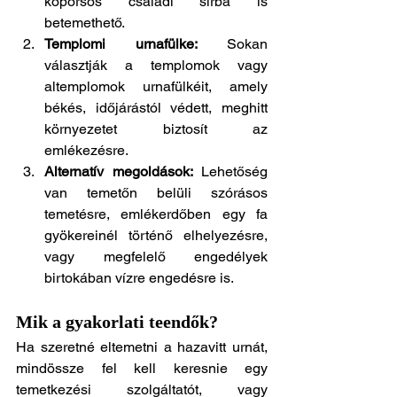
koporsós családi sírba is 
betemethető.
Templomi urnafülke:
 Sokan 
választják a templomok vagy 
altemplomok urnafülkéit, amely 
békés, időjárástól védett, meghitt 
környezetet biztosít az 
emlékezésre.
Alternatív megoldások:
 Lehetőség 
van temetőn belüli szórásos 
temetésre, emlékerdőben egy fa 
gyökereinél történő elhelyezésre, 
vagy megfelelő engedélyek 
birtokában vízre engedésre is.
Mik a gyakorlati teendők?
Ha szeretné eltemetni a hazavitt urnát, 
mindössze fel kell keresnie egy 
temetkezési szolgáltatót, vagy 