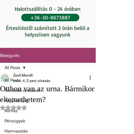
Halottszállítás 0 - 24 órában
+36-30-8673887
Értesítéstől számított 2 órán belül a
helyszínen vagyunk
UA-87265202-1
Bejegyzés
All Posts
Zsolt Mandli
All Posts
márc. 4.
2 perc olvasás
Otthon van az urna. Bármikor
Temetési szokások
eltemethetem?
Kegyeleti jog
NaN csillagot kapott az 5-ből.
Kórház
Pénzügyek
Hamvasztás