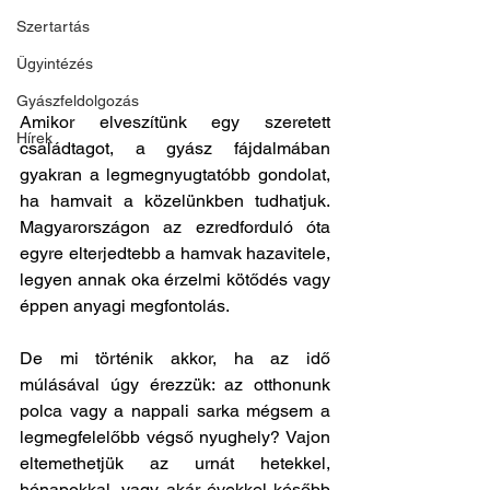
Szertartás
Ügyintézés
Gyászfeldolgozás
Amikor elveszítünk egy szeretett 
Hírek
családtagot, a gyász fájdalmában 
gyakran a legmegnyugtatóbb gondolat, 
ha hamvait a közelünkben tudhatjuk. 
Magyarországon az ezredforduló óta 
egyre elterjedtebb a hamvak hazavitele, 
legyen annak oka érzelmi kötődés vagy 
éppen anyagi megfontolás.
De mi történik akkor, ha az idő 
múlásával úgy érezzük: az otthonunk 
polca vagy a nappali sarka mégsem a 
legmegfelelőbb végső nyughely? Vajon 
eltemethetjük az urnát hetekkel, 
hónapokkal, vagy akár évekkel később 