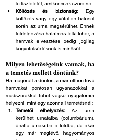
le tiszteletét, amikor csak szeretné.
Költözés és biztonság:
 Egy 
költözés vagy egy véletlen baleset 
során az urna megsérülhet. Ennek 
feldolgozása hatalmas lelki teher, a 
hamvak elvesztése pedig jogilag 
kegyeletsértésnek is minősül.
Milyen lehetőségeink vannak, ha 
a temetés mellett döntünk?
Ha megérett a döntés, a már otthon lévő 
hamvakat pontosan ugyanazokkal a 
módszerekkel lehet végső nyugalomra 
helyezni, mint egy azonnali temetésnél:
Temetői elhelyezés:
 Az urna 
kerülhet urnafalba (columbárium), 
önálló urnasírba a földbe, de akár 
egy már meglévő, hagyományos 