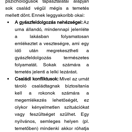
pszichológusok tapasztalatai alapján 
sok család végül mégis a temetés 
mellett dönt. Ennek leggyakoribb okai:
A gyászfeldolgozás nehézségei:
 Az 
urna állandó, mindennapi jelenléte 
a lakásban folyamatosan 
emlékeztet a veszteségre, ami egy 
idő után megrekesztheti a 
gyászfeldolgozás természetes 
folyamatát. Sokak számára a 
temetés jelenti a lelki lezárást.
Családi konfliktusok:
 Mivel az urnát 
tároló családtagnak biztosítania 
kell a rokonok számára a 
megemlékezés lehetőségét, ez 
olykor kényelmetlen szituációkat 
vagy feszültséget szülhet. Egy 
nyilvános, semleges helyen (pl. 
temetőben) mindenki akkor róhatja 