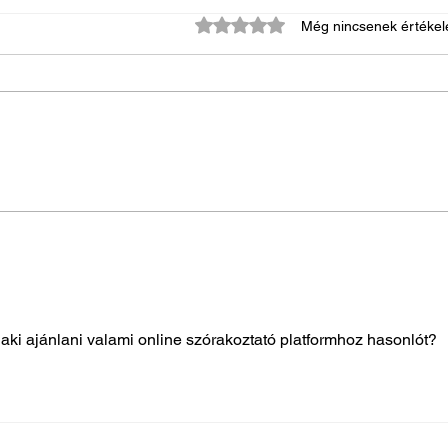
0 csillagot kapott az 5-ből.
Még nincsenek értékel
Memory Hand
Ujjl
aki ajánlani valami online szórakoztató platformhoz hasonlót?