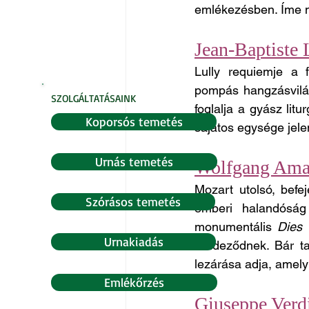
emlékezésben. Íme n
Jean-Baptiste 
Lully requiemje a f
pompás hangzásvilága
SZOLGÁLTATÁSAINK
foglalja a gyász litu
Koporsós temetés
sajátos egysége jele
Urnás temetés
Wolfgang Ama
Mozart utolsó, befe
Szórásos temetés
emberi halandóság
monumentális 
Dies 
Urnakiadás
rendeződnek. Bár ta
lezárása adja, amely 
Emlékőrzés
Giuseppe Verd