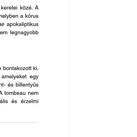
keretei közé. A 
elyben a kórus 
ae
 apokaliptikus 
iem legnagyobb 
bontakozott ki. 
 amelyeket egy 
- és billentyűs 
 A tombeau nem 
lis és érzelmi 