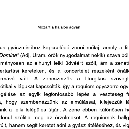
Mozart a halálos ágyán
kus gyászmiséhez kapcsolódó zenei műfaj, amely a lit
 Domine”
 (Adj, Uram, örök nyugodalmat nekik) szavaiból 
ányosan az elhunyt lelki üdvéért szólt, ám a zenetö
ertartási kereteken, és a koncertélet részeként önálló,
formává vált. A zeneszerzők a liturgikus szöveg
étikai világukat kapcsolták, így a requiem egyszerre egy
élése az egyik legfontosabb lépés a veszteség fel
a, hogy szembenézzünk az elmúlással, kifejezzük fá
junk a lelki felépülés útján. A zene ebben különösen h
tlenül szólítja meg az érzelmeket. A requiemek hall
yújt, hanem segít keretet adni a gyász átéléséhez, és vig