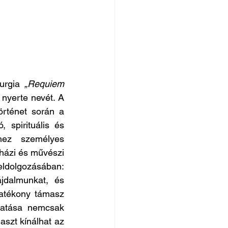
urgia 
„Requiem 
nyerte nevét. A 
rténet során a 
 spirituális és 
hez személyes 
házi és művészi 
dolgozásában: 
jdalmunkat, és 
atékony támasz 
gatása nemcsak 
aszt kínálhat az 