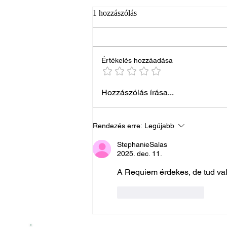
1 hozzászólás
Értékelés hozzáadása
Amikor az idő nem gyógyít: Mit
Hozzászólás írása...
jelent a „beragadt gyász”, és
hogyan találhatunk kiutat?
Rendezés erre:
Legújabb
StephanieSalas
2025. dec. 11.
A Requiem érdekes, de tud val
Kedvelés
Válasz