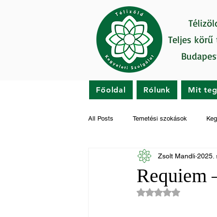
Télizöl
Teljes körű
Budapes
Főoldal
Rólunk
Mit te
All Posts
Temetési szokások
Keg
Zsolt Mandli
2025. 
Gyászfeldolgozás
Hírek
Requiem –
NaN csillagot kapot