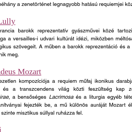
éhány a zenetörténet legnagyobb hatású requiemjei köz
Lully
rancia barokk reprezentatív gyászművei közé tartozi
 a versailles-i udvari kultúrát idézi, miközben méltósá
rgikus szövegeit. A műben a barokk reprezentáció és a sp
nik meg.
deus Mozart
jezetlen kompozíciója a requiem műfaj ikonikus darabj
 és a transzcendens világ közti feszültség kap ze
irae
, a bensőséges 
Lacrimosa
 és a liturgia egyéb téte
nítványai fejezték be, a mű különös auráját Mozart éle
szinte misztikus súllyal ruházza fel.
i