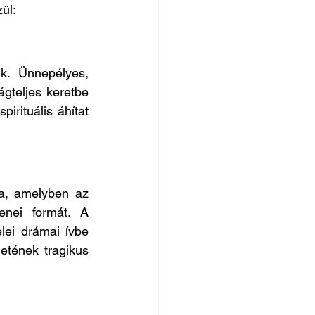
ül:
k. Ünnepélyes, 
gteljes keretbe 
irituális áhítat 
a, amelyben az 
nei formát. A 
lei drámai ívbe 
tének tragikus 