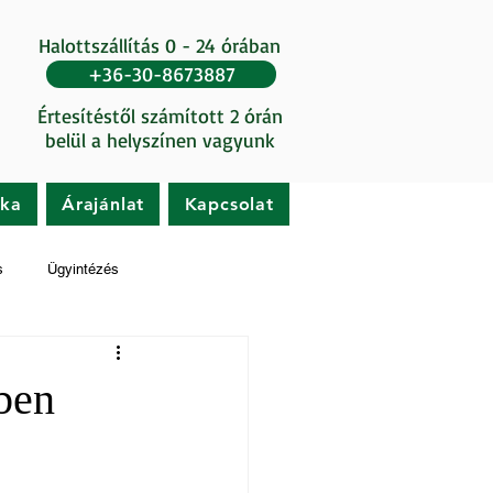
Halottszállítás 0 - 24 órában
+36-30-8673887
Értesítéstől számított 2 órán
belül a helyszínen vagyunk
ika
Árajánlat
Kapcsolat
s
Ügyintézés
ben