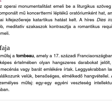
z operai monumentalitást emeli be a liturgikus szöveg 
mponált mű koncerttermi léptékű oratóriumként hat, am
i kifejezőereje katartikus hatást kelt. A híres 
Dies ir
bb, meditatív szakaszok kontrasztja a romantikus requ
meli.
faja
műfaj a 
tombeau
, amely a 17. századi Franciaországban 
lképes értelmében olyan hangszeres darabokat jelölt,
 mecénás vagy barát emlékére írtak. Leggyakrabban lant
lálkozunk velük, bensőséges, elmélkedő hangvétellel.
zemélyes műfaj: egy-egy egyéni veszteség intellektuá
ában.