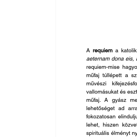
A 
requiem
 a katoli
aeternam dona eis,
requiem-mise hagyom
műfaj túllépett a sz
művészi kifejezés
vallomásukat és eszt
műfaj. A gyász meg
lehetőséget ad arr
fokozatosan elindul
lehet, hiszen közve
spirituális élményt n