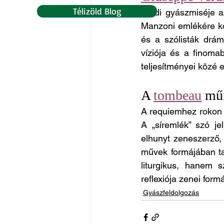
Télizöld Blog
Verdi gyászmiséje a
Manzoni emlékére ko
és a szólisták dráma
víziója és a finoma
teljesítményei közé e
A 
tombeau
 mű
A requiemhez rokon 
A „síremlék” szó je
elhunyt zeneszerző,
művek formájában ta
liturgikus, hanem s
reflexiója zenei form
Gyászfeldolgozás