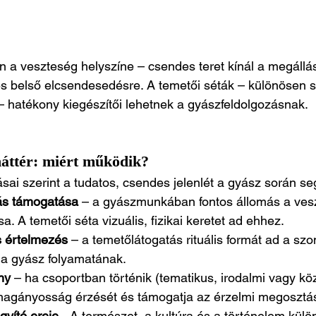
a veszteség helyszíne – csendes teret kínál a megállás
s belső elcsendesedésre. A temetői séták – különösen s
 hatékony kiegészítői lehetnek a gyászfeldolgozásnak.
háttér: miért működik?
sai szerint a tudatos, csendes jelenlét a gyász során seg
ás támogatása
 – a gyászmunkában fontos állomás a ves
a. A temetői séta vizuális, fizikai keretet ad ehhez.
s értelmezés
 – a temetőlátogatás rituális formát ad a s
 a gyász folyamatának.
ny
 – ha csoportban történik (tematikus, irodalmi vagy kö
magányosság érzését és támogatja az érzelmi megosztást
gyító ereje
 - A természet, a kultúra és a történelem külö