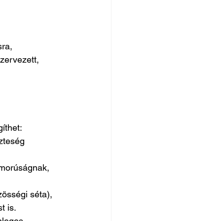
ra, 
zervezett, 
íthet:
zteség 
zomorúságnak, 
zösségi séta), 
 is.
nleges 