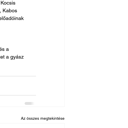
 Kocsis 
g, Kabos 
előadóinak 
és a 
et a gyász 
Az összes megtekintése