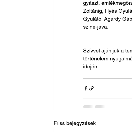
gyászt, emlékmegőrz
Zoltánig, Illyés Gyul
Gyulától Agárdy Gábo
színe-java.
Szívvel ajánljuk a t
történelem nyugalmáb
idején.
Friss bejegyzések