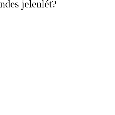
endes jelenlét?
t az 5-ből.