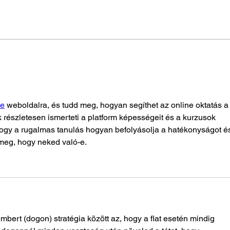
Érvényüket vesztő személyi
igazolványok
se
 weboldalra, és tudd meg, hogyan segíthet az online oktatás a
k részletesen ismerteti a platform képességeit és a kurzusok 
hogy a rugalmas tanulás hogyan befolyásolja a hatékonyságot és
meg, hogy neked való-e.
embert (dogon) stratégia között az, hogy a flat esetén mindig 