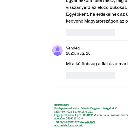
ugyanakkora tétet raksz, míg 
visszanyerd az előző bukókat.
Egyébként, ha érdekelnek az ú
kedvenc Magyarországon az on
Kedvelés
Válasz
Vendég
2025. aug. 28.
Mi a különbség a flat és a mar
Kedvelés
Válasz
Impresszum:
Honlap üzemeltetője: Télizöld Kegyeleti Szolgáltat Zrt.
Székhely: 1024 Bp. Retek u. 29.,
Cégjegyzékszám: Cg.01-10-049554 vezetve a Fővárosi Törvé
Adószám: 26162931-2-41
Tárhelyszolgáltató: www.
wix.com
Adatvédelmi szabályzat.