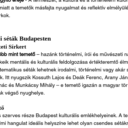
att a temetők másfajta nyugalmat és reflektív elmélyülé
rkok.
i séták Budapesten
eti Sírkert
öbb mint temető
 – hazánk történelmi, írói és művészeti n
keik mentális és kulturális feldolgozása értékteremtő élm
tematikus séták lehetnek irodalmi, történelmi vagy akár s
k. Itt nyugszik Kossuth Lajos és Deák Ferenc, Arany Ján
ác és Munkácsy Mihály – e temető igazán a magyar tör
ak végső nyughelye.
tő
 is szerves része Budapest kulturális emlékhelyeinek. A t
lmi hangulat ideális helyszíne lehet olyan csendes séták