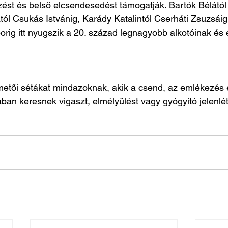
ést és belső elcsendesedést támogatják. 
Bartók Bélától
ától Csukás Istvánig, Karády Katalintól Cserháti Zsuzsái
rig itt nyugszik a 20. század legnagyobb alkotóinak és 
emetői sétákat mindazoknak, akik a csend, az emlékezés 
an keresnek vigaszt, elmélyülést vagy gyógyító jelenlét