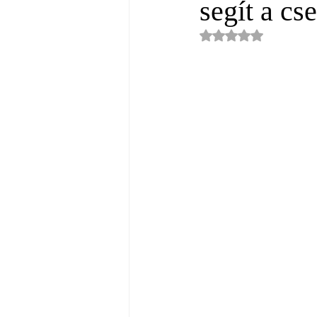
segít a cs
NaN csillagot kapot