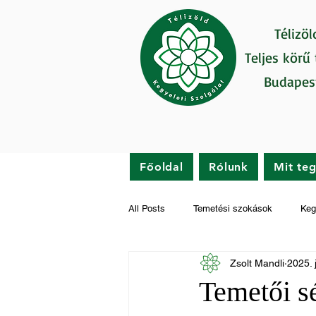
Télizöl
Teljes körű
Budapes
Főoldal
Rólunk
Mit te
All Posts
Temetési szokások
Keg
Zsolt Mandli
2025. j
Gyászfeldolgozás
Hírek
Temetői s