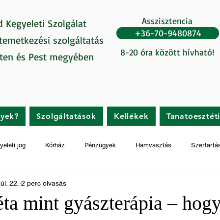
UA-87265202-1
Asszisztencia
d Kegyeleti Szolgálat
+36-70-9480874
 temetkezési szolgáltatás
8-20 óra között hívható!
ten és Pest megyében
gyek?
Szolgáltatások
Kellékek
Tanatoesztét
yeleti jog
Kórház
Pénzügyek
Hamvasztás
Szertartá
úl. 22.
2 perc olvasás
éta mint gyászterápia – hog