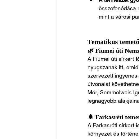
összefonódása mi
mint a városi pa
Tematikus temető
🌿 Fiumei úti Nemz
A Fiumei úti sírkert 
t
nyugszanak itt, emlé
szervezett ingyenes 
útvonalat követhetne
Mór, Semmelweis Ign
legnagyobb alakjain
🌲 Farkasréti teme
A Farkasréti sírkert
környezet és történe