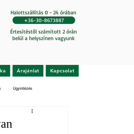
Halottszállítás 0 - 24 órában
+36-30-8673887
Értesítéstől számított 2 órán
belül a helyszínen vagyunk
ika
Árajánlat
Kapcsolat
s
Ügyintézés
yan