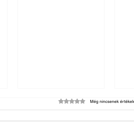
0 csillagot kapott az 5-ből.
Még nincsenek értékel
Mi az