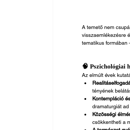
A temető nem csupán 
visszaemlékezésre é
tematikus formában –
🧠 Pszichológiai 
Az elmúlt évek kutatá
Realitáselfogad
tényének belátás
Kontempláció é
dramaturgiát ad
Közösségi élmé
csökkentheti a 
A természet gyó