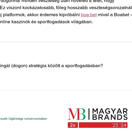
a dogonnál minden veszteség után növeled a tétet, hogy 
 Ez viszont kockázatosabb, főleg hosszabb veszteségsorozatnál.
j platformok, akkor érdemes kipróbálni 
boa bet
 mivel a Boabet –
line kaszinók és sportfogadások világában.
tingál (dogon) stratégia között a sportfogadásban?
nyszék Cégbírósága nyilvántartásában