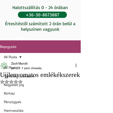
Halottszállítás 0 - 24 órában
+36-30-8673887
Értesítéstől számított 2 órán belül a
helyszínen vagyunk
UA-87265202-1
Bejegyzés
All Posts
Zsolt Mandli
All Posts
jan. 29.
1 perc olvasás
Ujjlenyomatos emlékékszerek
Temetési szokások
NaN csillagot kapott az 5-ből.
Kegyeleti jog
Kórház
Pénzügyek
Hamvasztás