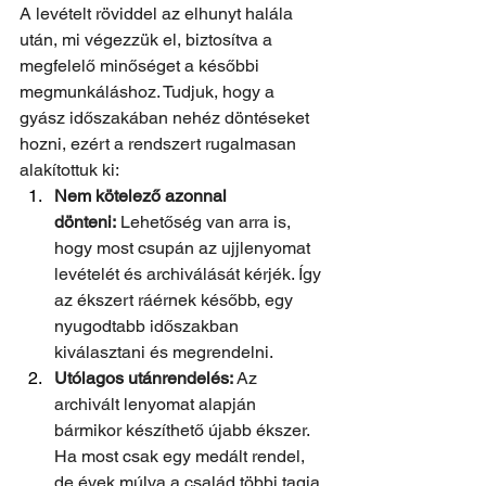
A levételt röviddel az elhunyt halála 
után, mi végezzük el, biztosítva a 
megfelelő minőséget a későbbi 
megmunkáláshoz. Tudjuk, hogy a 
gyász időszakában nehéz döntéseket 
hozni, ezért a rendszert rugalmasan 
alakítottuk ki:
Nem kötelező azonnal 
dönteni:
 Lehetőség van arra is, 
hogy most csupán az ujjlenyomat 
levételét és archiválását kérjék. Így 
az ékszert ráérnek később, egy 
nyugodtabb időszakban 
kiválasztani és megrendelni.
Utólagos utánrendelés:
 Az 
archivált lenyomat alapján 
bármikor készíthető újabb ékszer. 
Ha most csak egy medált rendel, 
de évek múlva a család többi tagja 