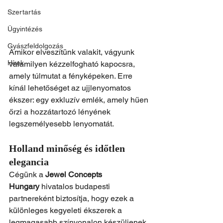
Szertartás
Ügyintézés
Gyászfeldolgozás
Amikor elveszítünk valakit, vágyunk 
Hírek
valamilyen kézzelfogható kapocsra, 
amely túlmutat a fényképeken. Erre 
kínál lehetőséget az ujjlenyomatos 
ékszer: egy exkluzív emlék, amely hűen 
őrzi a hozzátartozó lényének 
legszemélyesebb lenyomatát.
Holland minőség és időtlen 
elegancia
Cégünk a 
Jewel Concepts 
Hungary
 hivatalos budapesti 
partnereként biztosítja, hogy ezek a 
különleges kegyeleti ékszerek a 
legmagasabb színvonalon készüljenek 