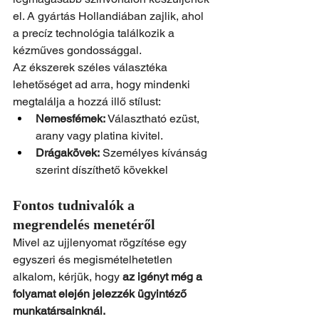
el. A gyártás Hollandiában zajlik, ahol 
a precíz technológia találkozik a 
kézműves gondossággal.
Az ékszerek széles választéka 
lehetőséget ad arra, hogy mindenki 
megtalálja a hozzá illő stílust:
Nemesfémek:
 Választható ezüst, 
arany vagy platina kivitel.
Drágakövek:
 Személyes kívánság 
szerint díszíthető kövekkel
Fontos tudnivalók a 
megrendelés menetéről
Mivel az ujjlenyomat rögzítése egy 
egyszeri és megismételhetetlen 
alkalom, kérjük, hogy 
az igényt még a 
folyamat elején jelezzék ügyintéző 
munkatársainknál.