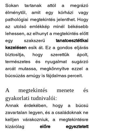
Sokan tartanak attól a megrázó 
élménytől, amit egy kórházi vagy 
pathológiai megtekintés jelenthet. Hogy 
az utolsó emlékkép minél békésebb 
lehessen, az elhunyt a megtekintés előtt 
egy szakszerű 
tanatoesztétikai 
kezelésen
 esik át. Ez a gondos eljárás 
biztosítja, hogy szerettük ápolt, 
természetes és nyugalmat sugárzó 
arcát mutassa, megkönnyítve ezzel a 
búcsúzás amúgy is fájdalmas perceit.
A megtekintés menete és 
gyakorlati tudnivalói: 
Annak érdekében, hogy a búcsú 
zavartalan legyen, és a családoknak ne 
kelljen várakozniuk, a megtekintésre 
kizárólag 
előre egyeztetett 