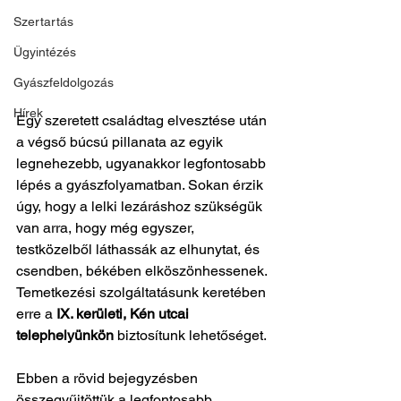
Szertartás
Ügyintézés
Gyászfeldolgozás
Hírek
Egy szeretett családtag elvesztése után 
a végső búcsú pillanata az egyik 
legnehezebb, ugyanakkor legfontosabb 
lépés a gyászfolyamatban. Sokan érzik 
úgy, hogy a lelki lezáráshoz szükségük 
van arra, hogy még egyszer, 
testközelből láthassák az elhunytat, és 
csendben, békében elköszönhessenek. 
Temetkezési szolgáltatásunk keretében 
erre a 
IX. kerületi, Kén utcai 
telephelyünkön
 biztosítunk lehetőséget.
Ebben a rövid bejegyzésben 
összegyűjtöttük a legfontosabb 