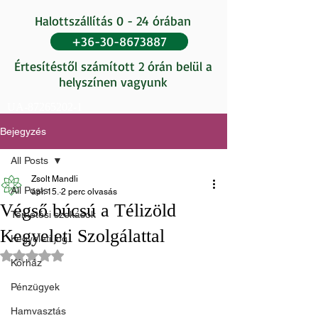
Halottszállítás 0 - 24 órában
+36-30-8673887
Értesítéstől számított 2 órán belül a
helyszínen vagyunk
UA-87265202-1
Bejegyzés
All Posts
Zsolt Mandli
All Posts
ápr. 15.
2 perc olvasás
Végső búcsú a Télizöld
Temetési szokások
Kegyeleti Szolgálattal
Kegyeleti jog
NaN csillagot kapott az 5-ből.
Kórház
Pénzügyek
Hamvasztás