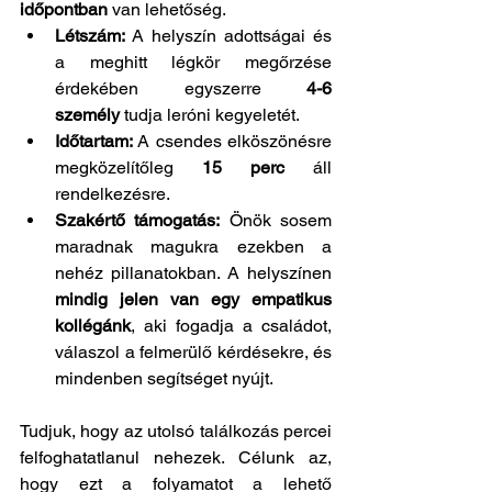
időpontban
 van lehetőség.
Létszám:
 A helyszín adottságai és 
a meghitt légkör megőrzése 
érdekében egyszerre 
4-6 
személy
 tudja leróni kegyeletét.
Időtartam:
 A csendes elköszönésre 
megközelítőleg 
15 perc
 áll 
rendelkezésre.
Szakértő támogatás:
 Önök sosem 
maradnak magukra ezekben a 
nehéz pillanatokban. A helyszínen 
mindig jelen van egy empatikus 
kollégánk
, aki fogadja a családot, 
válaszol a felmerülő kérdésekre, és 
mindenben segítséget nyújt.
Tudjuk, hogy az utolsó találkozás percei 
felfoghatatlanul nehezek. Célunk az, 
hogy ezt a folyamatot a lehető 