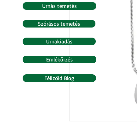
Urnás temetés
Szórásos temetés
Urnakiadás
Emlékőrzés
Télizöld Blog