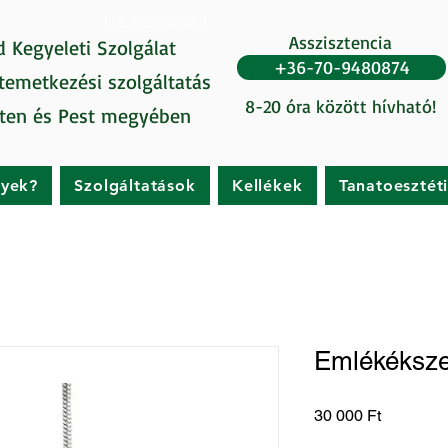
UA-87265202-1
Asszisztencia
d Kegyeleti Szolgálat
+36-70-9480874
 temetkezési szolgáltatás
8-20 óra között hívható!
ten és Pest megyében
gyek?
Szolgáltatások
Kellékek
Tanatoesztét
Emlékéksze
Ár
30 000 Ft