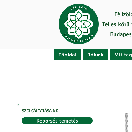
Télizöl
Teljes körű
Budapes
Főoldal
Rólunk
Mit te
SZOLGÁLTATÁSAINK
Koporsós temetés