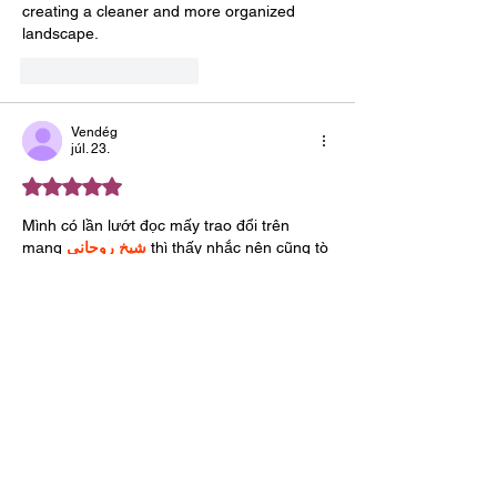
creating a cleaner and more organized 
landscape.
Kedvelés
Válasz
Vendég
júl. 23.
5 csillagot kapott az 5-ből.
Mình có lần lướt đọc mấy trao đổi trên 
mạng 
شيخ روحاني
 thì thấy nhắc nên cũng tò 
mò mở ra xem thử cho biết. Mình không tìm 
hiểu sâu 
جلب الحبيب
 chỉ xem qua trong thời 
gian ngắn để quan sát bố cục 
جلب 
الحبيب
 cách sắp xếp 
شيخ روحاني
 các mục 
và trình bày nội 
شيخ روحاني
 dung tổng thể. 
Cảm giác là các phần được trình bày khá 
gọn, các 
Berlinintim
 mục rõ ràng nên đọc 
lướt cũng không bị rối…
Több megjelenítése