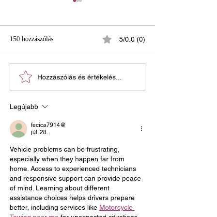
150 hozzászólás
5/0.0 (0)
Az urnadíszek és
Útmutató a
Hozzászólás és értékelés...
ravataldíszek szerepe a
sírhelytípusokhoz
méltóságteljes szertartáson
Legújabb
fecica7914@
júl. 28.
Vehicle problems can be frustrating, 
especially when they happen far from 
home. Access to experienced technicians 
and responsive support can provide peace 
of mind. Learning about different 
assistance choices helps drivers prepare 
better, including services like 
Motorcycle 