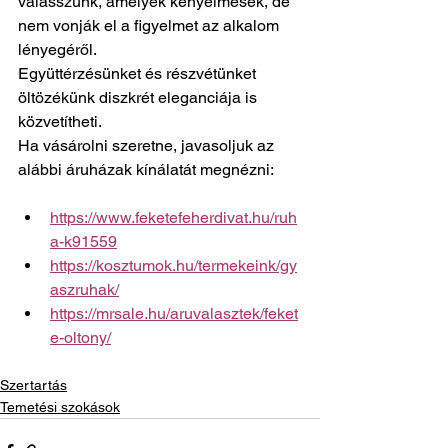
válasszunk, amelyek kényelmesek, de 
nem vonják el a figyelmet az alkalom 
lényegéről.
Együttérzésünket és részvétünket 
öltözékünk diszkrét eleganciája is 
közvetítheti.
Ha vásárolni szeretne, javasoljuk az 
alábbi áruházak kínálatát megnézni:
https://www.feketefeherdivat.hu/ruh
a-k91559
https://kosztumok.hu/termekeink/gy
aszruhak/
https://mrsale.hu/aruvalasztek/feket
e-oltony/
Szertartás
Temetési szokások