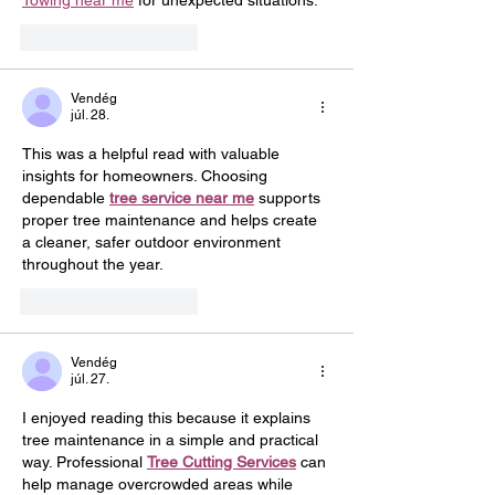
Towing near me
 for unexpected situations.
Kedvelés
Válasz
Vendég
júl. 28.
This was a helpful read with valuable 
insights for homeowners. Choosing 
dependable 
tree service near me
 supports 
proper tree maintenance and helps create 
a cleaner, safer outdoor environment 
throughout the year.
Kedvelés
Válasz
Vendég
júl. 27.
I enjoyed reading this because it explains 
tree maintenance in a simple and practical 
way. Professional 
Tree Cutting Services
 can 
help manage overcrowded areas while 