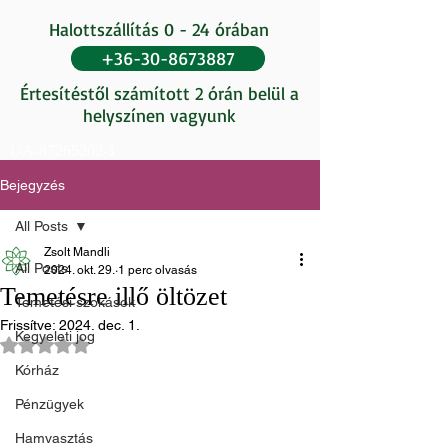
Halottszállítás 0 - 24 órában
+36-30-8673887
Értesítéstől számított 2 órán belül a
helyszínen vagyunk
UA-87265202-1
Bejegyzés
All Posts
Zsolt Mandli
All Posts
2024. okt. 29.
1 perc olvasás
Temetésre illő öltözet
Temetési szokások
Frissítve:
2024. dec. 1.
Kegyeleti jog
NaN csillagot kapott az 5-ből.
Kórház
Pénzügyek
Hamvasztás