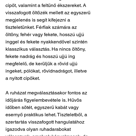
cipőt, valamint a feltűnő ékszereket. A 
visszafogott öltözék mellett az egyszerű 
megjelenés is segít kifejezni a 
tiszteletünket. Férfiak számára az 
öltöny, fehér vagy fekete, hosszú ujjú 
inggel és fekete nyakkendővel szintén 
klasszikus választás. Ha nincs öltöny, 
fekete nadrág és hosszú ujjú ing 
megfelelő, de kerüljük a rövid ujjú 
ingeket, pólókat, rövidnadrágot, illetve 
a nyitott cipőket.
A ruházat megválasztásakor fontos az 
időjárás figyelembevétele is. Hűvös 
időben sötét, egyszerű kabát vagy 
esernyő praktikus lehet. Tiszteletből, a 
szertartás visszafogott hangulatához 
igazodva olyan ruhadarabokat 