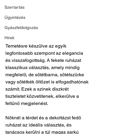
Szertartás
Ügyintézés
Gyászfeldolgozás
Hírek
Temetésre készülve az egyik 
legfontosabb szempont az elegancia 
és visszafogottság. A fekete ruházat 
klasszikus választás, amely mindig 
megfelelő, de sötétbarna, sötétszürke 
vagy sötétkék öltözet is elfogadhatónak 
számít. Ezek a színek diszkrét 
tiszteletet közvetítenek, elkerülve a 
feltűnő megjelenést.
Nőknél a térdet és a dekoltázst fedő 
ruházat az ideális választás, és 
tanácsos kerülni a túl magas sarkú 