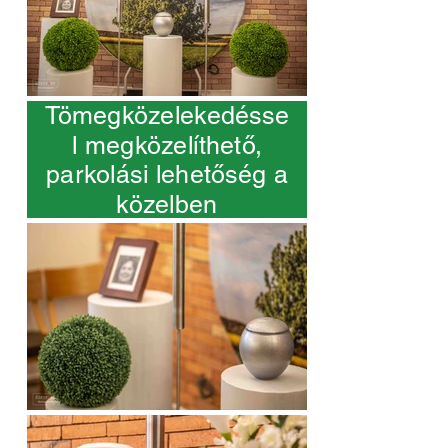
Tömegközelekedésse
l megközelíthető,
parkolási lehetőség a
közelben