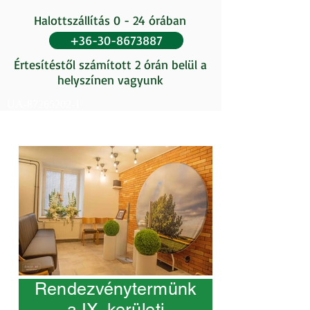
Halottszállítás 0 - 24 órában
+36-30-8673887
Értesítéstől számított 2 órán belül a
helyszínen vagyunk
UA-87265202-1
Rendezvénytermünk
a IX. kerületi