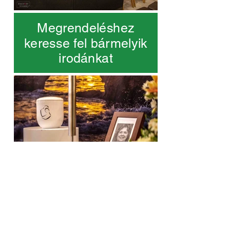
Megrendeléshez
keresse fel bármelyik
irodánkat
Hideg-
és melegkonyhai
kínálat