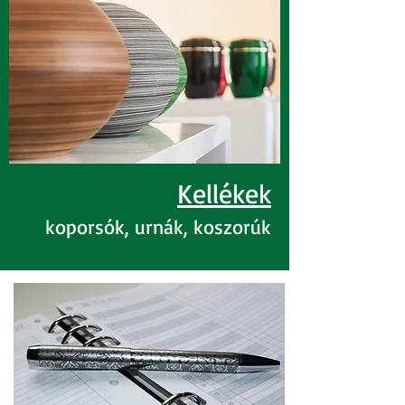
Kellékek
koporsók, urnák, ko
szorúk