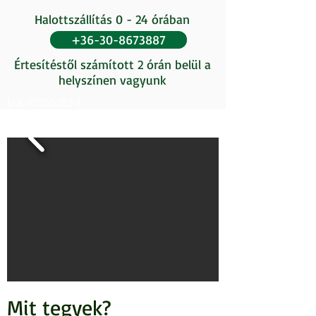
Halottszállítás 0 - 24 órában
+36-30-8673887
Értesítéstől számított 2 órán belül a
helyszínen vagyunk
UA-87265202-1
Mit tegy
ek
?