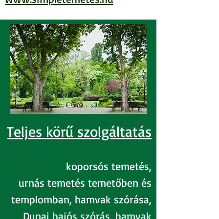
Teljes körű szolgáltatás
koporsós temetés,
urnás temetés temetőben és
templomban, hamvak szórása,
Dunai hajós szórás, hamvak