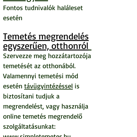
Fontos tudnivalók haláleset
eseté
n
Temetés megrendelés
egyszerűen, otthonról
Szervezze meg hozzátartozója
temetését az
otthonából.
Valamennyi temetési mó
d
esetén
távügyintézéssel
is
biztosítani tudjuk a
megrendelést, vagy használja
online temetés megrendelő
szolgáltatásunkat:
www.simpletemetes.hu