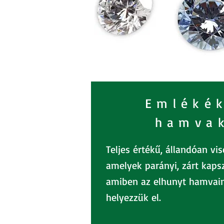
Emléké
hamva
Teljes értékű, állandóan vi
amelyek parányi, zárt kaps
amiben az elhunyt hamvain
helyezzük el.