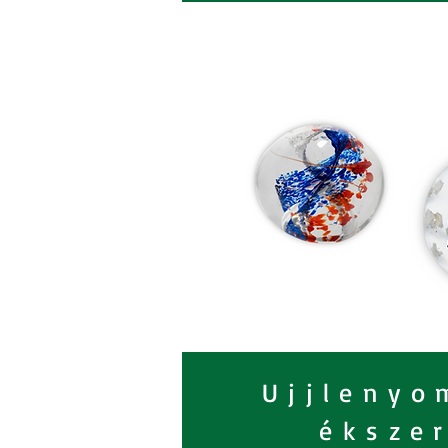
Ujjlenyo
éksze