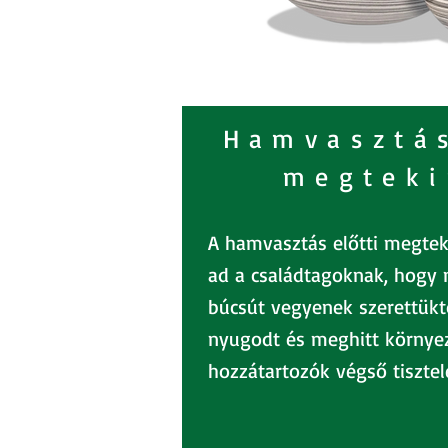
Hamvasztás
megteki
A hamvasztás előtti megtek
ad a családtagoknak, hogy
búcsút vegyenek szerettüktő
nyugodt és meghitt környez
hozzátartozók végső tisztel