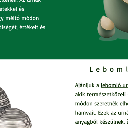
etekkel és
ogy méltó módon
iségét, értékeit és
Lebom
Ajánljuk a
lebomló ur
akik természetközeli
módon szeretnék elhe
hamvait. Ezek az urn
anyagból készülnek, 