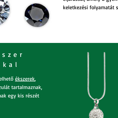
keletkezési folyamatát 
kszer
kkal
selhető
ékszerek
,
zulát tartalmaznak,
ak egy kis részét