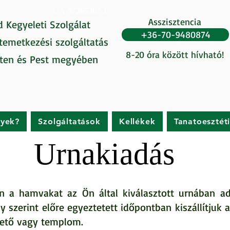
UA-87265202-1
Asszisztencia
d Kegyeleti Szolgálat
+36-70-9480874
 temetkezési szolgáltatás
8-20 óra között hívható!
ten és Pest megyében
gyek?
Szolgáltatások
Kellékek
Tanatoesztét
Urnakiadás
n a hamvakat az Ön által kiválasztott urnában ad
y szerint előre egyeztetett időpontban kiszállítjuk 
mető vagy templom.