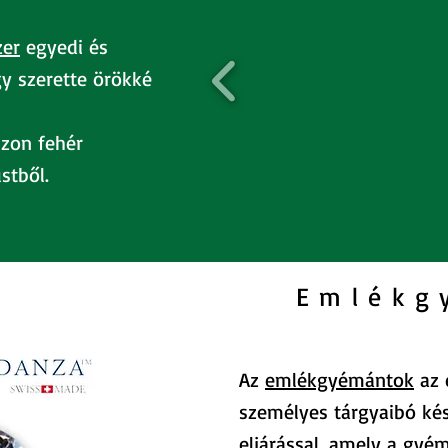
zer
egyedi és
y szerette örökké
szon fehér
stből.
Emlékg
Az
emlékgyémántok
az 
személyes tárgyaibó kés
eljárással, amely a gyé