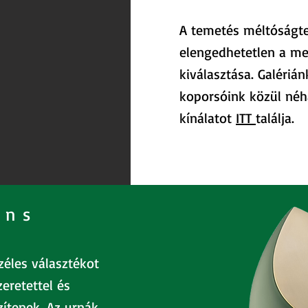
A temetés méltóságte
elengedhetetlen a me
kiválasztása. Galériá
koporsóink közül néhá
kínálatot
ITT
találja.
rns
éles választékot
eretettel és
zítenek. Az urnák