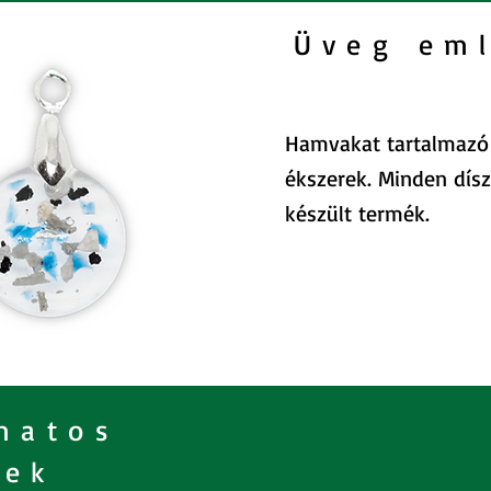
Üveg em
Hamvakat tartalmaz
ékszerek. Minden dísz
készült termék.
matos
rek