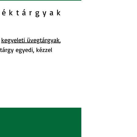
léktárgyak
ó
kegyeleti üvegtárgyak
,
tárgy egyedi, kézzel