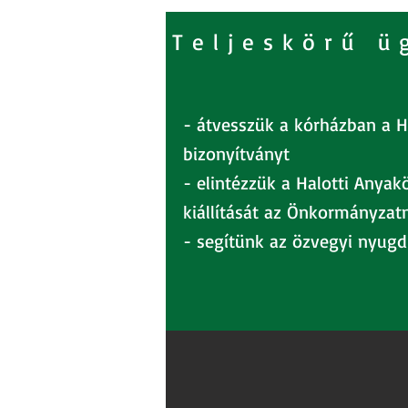
Teljeskörű ü
- átvesszük a kórházban a Ha
bizonyítványt
- elintézzük a Halotti Anyak
kiállítását az Önkormányzat
- segítünk az özvegyi nyugd