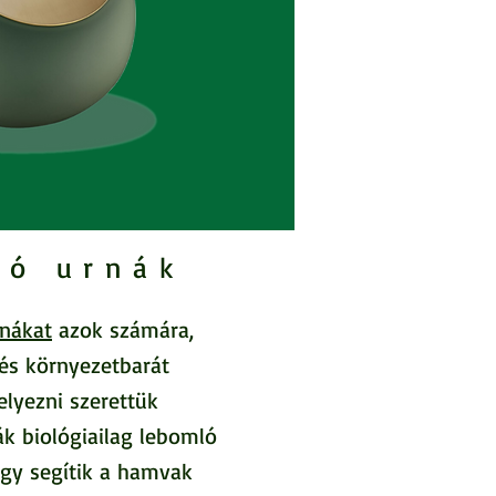
ló urnák
nákat
azok számára,
 és környezetbarát
lyezni szerettük
ák biológiailag lebomló
így segítik a hamvak