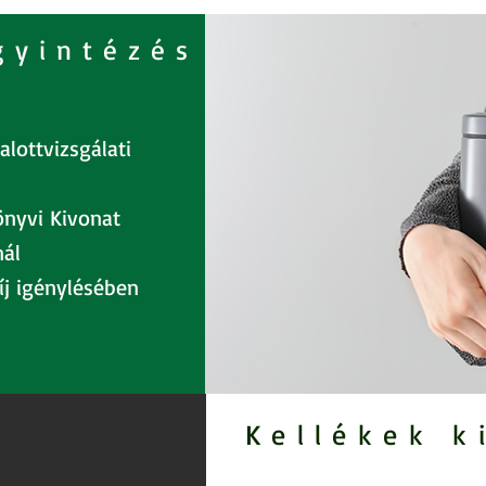
gyintézés
lottvizsgálati
önyvi Kivonat
nál
íj igénylésében
Kellékek k