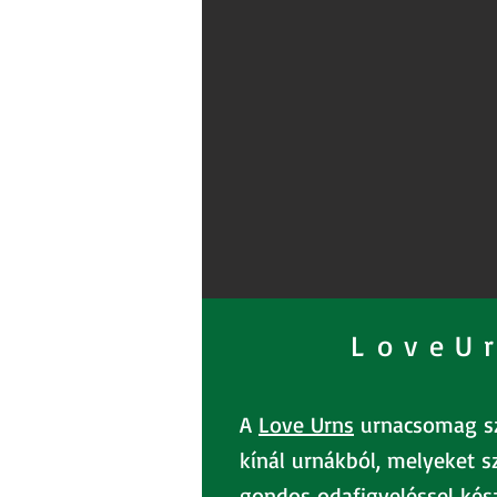
LoveU
A
Love Urns
urnacsomag sz
kínál urnákból, melyeket sz
gondos odafigyeléssel kés