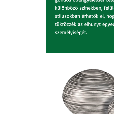
különböző színekben, felül
stílusokban érhetők el, h
tükrözzék az elhunyt egyed
személyiségét.