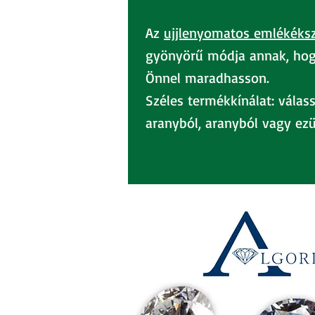
Az
ujjlenyomatos emlékéks
gyönyörű módja annak, hog
Önnel maradhasson.​
Széles termékkínálat: válas
aranyból, aranyból vagy ezü