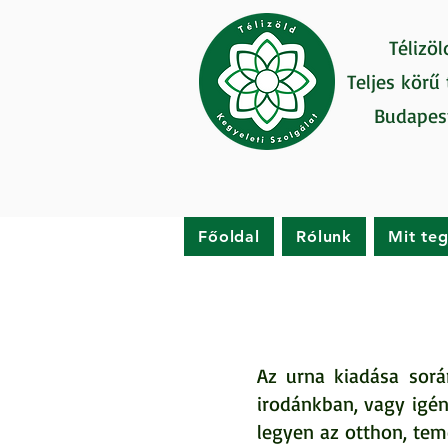
Télizöl
Teljes körű
Budapes
Főoldal
Rólunk
Mit te
Az urna kiadása sorá
irodánkban, vagy igén
legyen az otthon, te