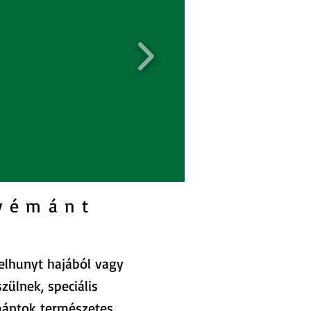
yémánt
elhunyt hajából vagy
zülnek, speciális
mántok természetes