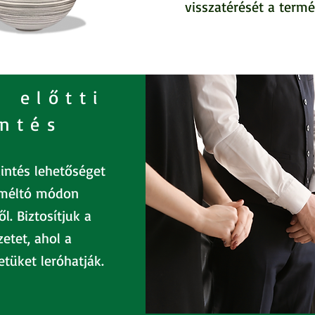
visszatérését a termé
 előtti
ntés
intés lehetőséget
 méltó módon
l. Biztosítjuk a
etet, ahol a
etüket leróhatják.