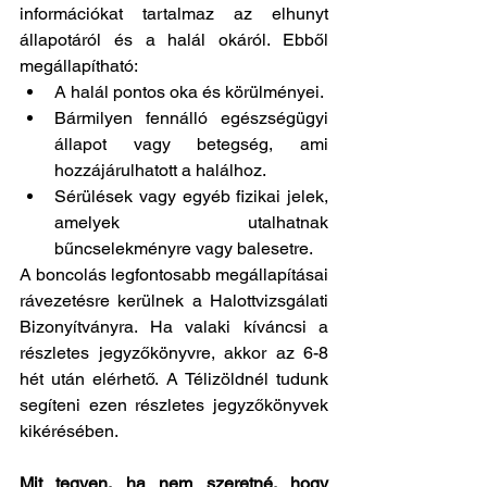
információkat tartalmaz az elhunyt 
állapotáról és a halál okáról. Ebből 
megállapítható:
A halál pontos oka és körülményei.
Bármilyen fennálló egészségügyi 
állapot vagy betegség, ami 
hozzájárulhatott a halálhoz.
Sérülések vagy egyéb fizikai jelek, 
amelyek utalhatnak 
bűncselekményre vagy balesetre.
A boncolás legfontosabb megállapításai 
rávezetésre kerülnek a Halottvizsgálati 
Bizonyítványra. Ha valaki kíváncsi a 
részletes jegyzőkönyvre, akkor az 6-8 
hét után elérhető. A Télizöldnél tudunk 
segíteni ezen részletes jegyzőkönyvek 
kikérésében.
Mit tegyen, ha nem szeretné, hogy 