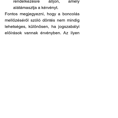
rendelkezésre álljon, amely 
alátámasztja a kérvényt. 
Fontos megjegyezni, hogy a boncolás 
mellőzéséről szóló döntés nem mindig 
lehetséges, különösen, ha jogszabályi 
előírások vannak érvényben. Az ilyen 
esetekben a hatóságok és az orvosok 
döntései kötelező érvényűek.
Temetési szokások
Kegyeleti jog
Kórház
Az összes megtekintése
Friss bejegyzések