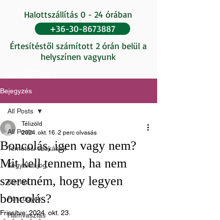
Halottszállítás 0 - 24 órában
+36-30-8673887
Értesítéstől számított 2 órán belül a
helyszínen vagyunk
UA-87265202-1
Bejegyzés
All Posts
Télizöld
All Posts
2024. okt. 16.
2 perc olvasás
Boncolás, igen vagy nem?
Temetési szokások
Mit kell tennem, ha nem
Kegyeleti jog
szeretném, hogy legyen
Kórház
boncolás?
Pénzügyek
Frissítve:
2024. okt. 23.
Hamvasztás