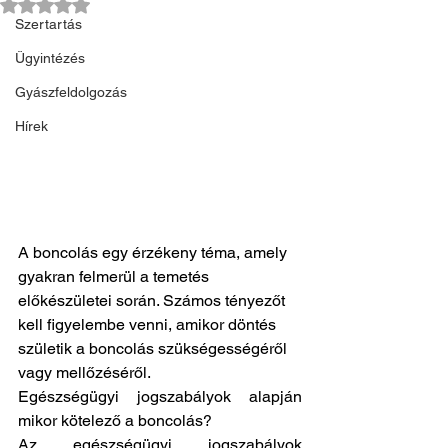
NaN csillagot kapott az 5-ből.
Szertartás
Ügyintézés
Gyászfeldolgozás
Hírek
A boncolás egy érzékeny téma, amely 
gyakran felmerül a temetés 
előkészületei során. Számos tényezőt 
kell figyelembe venni, amikor döntés 
születik a boncolás szükségességéről 
vagy mellőzéséről.
Egészségügyi jogszabályok alapján 
mikor kötelező a boncolás?
Az egészségügyi jogszabályok 