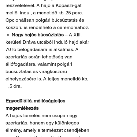
részvételével. A hajó a Kopaszi-gát 
mellől indul, a menetidő kb. 25 perc. 
Opcionálisan polgári búcsúztatás és 
koszorú is rendelhető a ceremóniához.
🔹 
Nagy hajós búcsúztatás
 – A XIII. 
kerületi Dráva utcából induló hajó akár 
70 fő befogadására is alkalmas. A 
szertartás során lehetőség van 
állófogadásra, valamint polgári 
búcsúztatás és virágkoszorú 
elhelyezésére is. A teljes menetidő kb. 
1,5 óra.
Egyedülálló, méltóságteljes 
megemlékezés
A hajós temetés nem csupán egy 
szertartás, hanem egy különleges 
élmény, amely a természet csendjében 