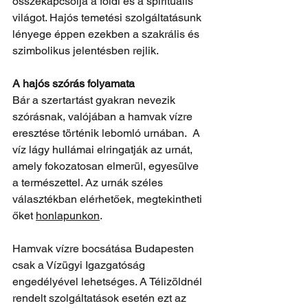
összekapcsolja a földi és a spirituális 
világot. Hajós temetési szolgáltatásunk 
lényege éppen ezekben a szakrális és 
szimbolikus jelentésben rejlik.
A hajós szórás folyamata
Bár a szertartást gyakran nevezik 
szórásnak, valójában a hamvak vízre 
eresztése történik lebomló urnában.  A 
víz lágy hullámai elringatják az urnát, 
amely fokozatosan elmerül, egyesülve 
a természettel. Az urnák széles 
választékban elérhetőek, megtekintheti 
őket 
honlapunkon
.
Hamvak vízre bocsátása Budapesten 
csak a Vízügyi Igazgatóság 
engedélyével lehetséges. A Télizöldnél 
rendelt szolgáltatások esetén ezt az 