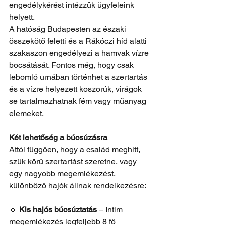
engedélykérést intézzük ügyfeleink 
helyett.
A hatóság Budapesten az északi 
összekötő feletti és a Rákóczi híd alatti 
szakaszon engedélyezi a hamvak vízre 
bocsátását. Fontos még, hogy csak 
lebomló urnában történhet a szertartás 
és a vízre helyezett koszorúk, virágok 
se tartalmazhatnak fém vagy műanyag 
elemeket. 
Két lehetőség a búcsúzásra
Attól függően, hogy a család meghitt, 
szűk körű szertartást szeretne, vagy 
egy nagyobb megemlékezést, 
különböző hajók állnak rendelkezésre:
🔹 
Kis hajós búcsúztatás
 – Intim 
megemlékezés legfeljebb 8 fő 