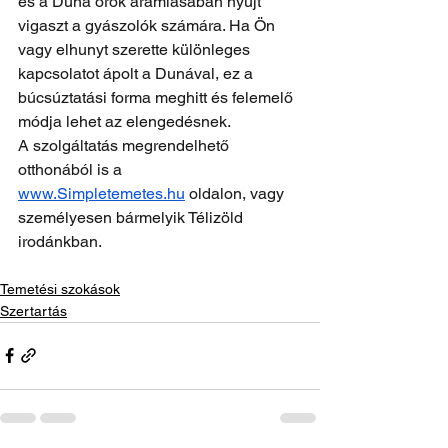
és a Duna örök áramlásában nyújt 
vigaszt a gyászolók számára. Ha Ön 
vagy elhunyt szerette különleges 
kapcsolatot ápolt a Dunával, ez a 
búcsúztatási forma meghitt és felemelő 
módja lehet az elengedésnek. 
A szolgáltatás megrendelhető 
otthonából is a 
www.Simpletemetes.hu
 oldalon, vagy 
személyesen bármelyik Télizöld 
irodánkban.
Temetési szokások
Szertartás