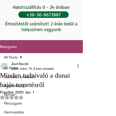
Halottszállítás 0 - 24 órában
+36-30-8673887
Értesítéstől számított 2 órán belül a
helyszínen vagyunk
UA-87265202-1
Bejegyzés
All Posts
Zsolt Mandli
All Posts
2025. márc. 14.
2 perc olvasás
Minden tudnivaló a dunai
Temetési szokások
hajós temetésről
Kegyeleti jog
Frissítve:
2025. ápr. 1.
Kórház
NaN csillagot kapott az 5-ből.
Pénzügyek
Hamvasztás