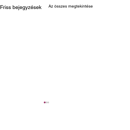
Az összes megtekintése
Friss bejegyzések
2 hozzászólás
5/0.0 (0)