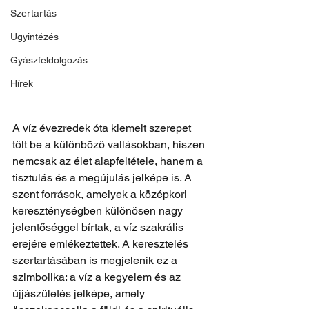
Szertartás
Ügyintézés
Gyászfeldolgozás
Hírek
A víz évezredek óta kiemelt szerepet 
tölt be a különböző vallásokban, hiszen 
nemcsak az élet alapfeltétele, hanem a 
tisztulás és a megújulás jelképe is. A 
szent források, amelyek a középkori 
kereszténységben különösen nagy 
jelentőséggel bírtak, a víz szakrális 
erejére emlékeztettek. A keresztelés 
szertartásában is megjelenik ez a 
szimbolika: a víz a kegyelem és az 
újjászületés jelképe, amely 