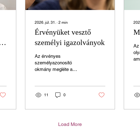
2026. júl. 31.
∙
2
min
2026
Érvényüket vesztő
Mi
nn
személyi igazolványok
Az
oly
Az érvényes
am
személyazonosító
táj
okmány megléte a
hoz
mindennapi ügyintézés
ism
alapvető feltétele,
tem
jelentősége azonban
rés
különösen felértékelődik
11
0
mód
egy váratlan haláleset
ne
bekövetkezésekor.
se
Ilyenkor a hozzátartozók
ker
számára amúgy is
Load More
va
rendkívül megterhelő
is
időszakban minden olyan
gyá