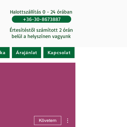
Halottszállítás 0 - 24 órában
+36-30-8673887
Értesítéstől számított 2 órán
belül a helyszínen vagyunk
ika
Árajánlat
Kapcsolat
További műveletek
Követem