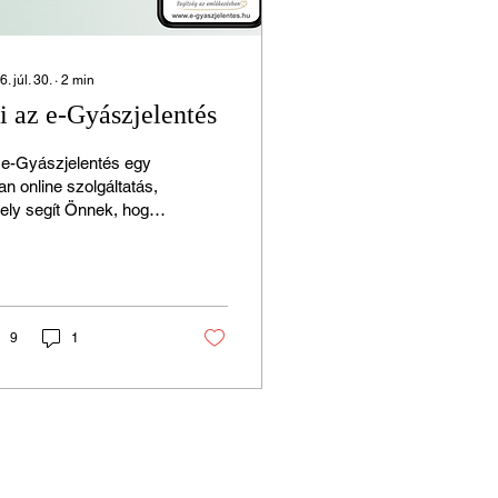
. júl. 30.
∙
2
min
 az e-Gyászjelentés
 e-Gyászjelentés egy
an online szolgáltatás,
ely segít Önnek, hogy
ékoztassa
zátartozóit, barátait,
erőseit és kollégáit a
etési szertartás
zleteiről a leggyorsabb
9
1
on. Az értesítés
mcsak praktikus
gítség, hanem méltó
etet ad az elhunytról
ló megemlékezéshez
. A hagyományos
szjelentés szerepe és