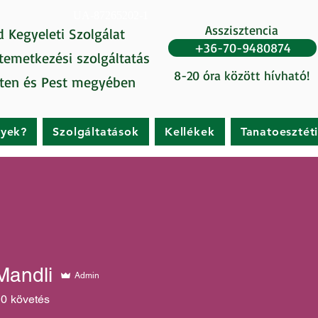
UA-87265202-1
Asszisztencia
d Kegyeleti Szolgálat
+36-70-9480874
 temetkezési szolgáltatás
8-20 óra között hívható!
ten és Pest megyében
gyek?
Szolgáltatások
Kellékek
Tanatoesztét
Mandli
Admin
0
követés