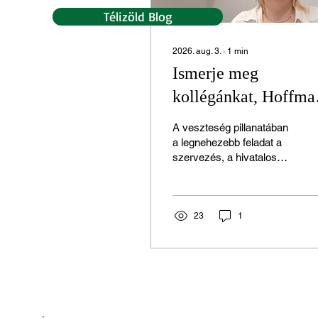
Télizöld Blog
2026. aug. 3.
∙
1
min
Ismerje meg
kollégánkat, Hoffma
Noémit!
A veszteség pillanatában
a legnehezebb feladat a
szervezés, a hivatalos
ügyek elintézése és a
búcsú méltó előkészítése.
Munkatársaink nap mint
nap azon dolgoznak, hogy
23
1
ebben a törékeny
időszakban terhet
vegyenek le a
hozzátartozók válláról.
Mai bejegyzésünkben a
Kőbányai irodánk