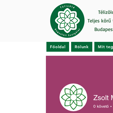
Télizöl
Teljes körű
Budapes
Főoldal
Rólunk
Mit te
Zsolt 
0
követő