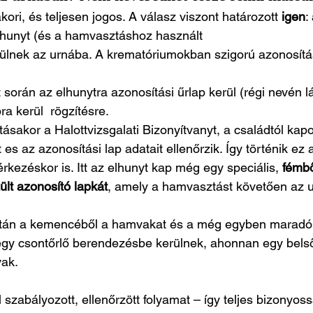
ori, és teljesen jogos. A válasz viszont határozott 
igen
:
lhunyt (és a hamvasztáshoz használt
lnek az urnába. A krematóriumokban szigorú azonosítási
t során az elhunytra azonosítási űrlap kerül (régi nevén l
ra kerül  rögzítésre.
tásakor a Halottvizsgalati Bizonyítvanyt, a családtól kapo
s az azonosítási lap adatait ellenőrzik. Így történik ez a
kezéskor is. Itt az elhunyt kap még egy speciális, 
fémbő
lt azonosító lapkát
, amely a hamvasztást követően az u
tán a kemencéből a hamvakat és a még egyben maradó 
 egy csontőrlő berendezésbe kerülnek, ahonnan egy bels
ak.
 szabályozott, ellenőrzött folyamat – így teljes bizonyossá