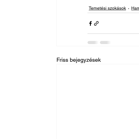
Temetési szokások
Ham
Friss bejegyzések