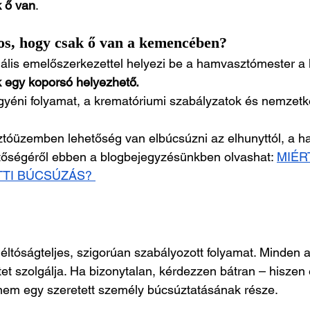
 ő van
.
os, hogy csak ő van a kemencében?
iális emelőszerkezettel helyezi be a hamvasztómester a
 egy koporsó helyezhető.
yéni folyamat, a krematóriumi szabályzatok és nemzetkö
óüzemben lehetőség van elbúcsúzni az elhunyttól, a h
ntőségéről ebben a blogbejegyzésünkben olvashat: 
MIÉR
TI BÚCSÚZÁS? 
tóságteljes, szigorúan szabályozott folyamat. Minden a
letet szolgálja. Ha bizonytalan, kérdezzen bátran – hisze
anem egy szeretett személy búcsúztatásának része.