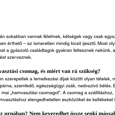
n sokakban vannak félelmek, kétségek vagy csak egys
sen érthető – az ismeretlen mindig kicsit ijesztő. Most o
et a gyászoló családtagok gyakran feltesznek nekünk, 
ést szerveznek.
asztási csomag, és miért van rá szükség?
 szerepeltek a temetkezési díjak között olyan tételek, m
párna, szemfedő, egészségügyi zsák, nedvszívó bélés. 
 mai „hamvasztási csomagot”. A csomag a szállításhoz, 
amvasztáshoz elengedhetetlen eszközöket és kellékeket 
az urnában? Nem keveredhet össze senki mássa