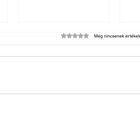
0 csillagot kapott az 5-ből.
Még nincsenek értékel
Az urnadíszek és ravataldíszek
Mit j
szerepe a méltóságteljes
temet
szertartáson