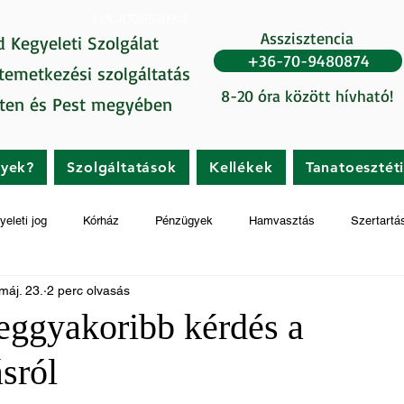
UA-87265202-1
Asszisztencia
d Kegyeleti Szolgálat
+36-70-9480874
 temetkezési szolgáltatás
8-20 óra között hívható!
ten és Pest megyében
gyek?
Szolgáltatások
Kellékek
Tanatoesztét
yeleti jog
Kórház
Pénzügyek
Hamvasztás
Szertartá
máj. 23.
2 perc olvasás
eggyakoribb kérdés a
sról