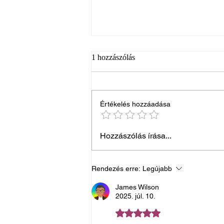
1 hozzászólás
Értékelés hozzáadása
Mitől lesz egy búcsúztató
Hozzászólás írása...
valóban méltóságteljes?
Rendezés erre:
Legújabb
James Wilson
2025. júl. 10.
5 csillagot kapott az 5-ből.