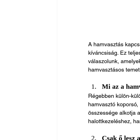
A hamvasztás kapcsá
kíváncsiság. Ez telje
válaszolunk, amelyek
hamvasztásos temet
Mi az a hamv
Régebben külön-külön
hamvasztó koporsó, 
összessége alkotja a
halottkezeléshez, h
Csak ő lesz 