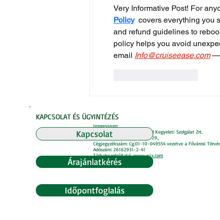
Very Informative Post! For any
Policy
  covers everything you
and refund guidelines to rebook
policy helps you avoid unexpect
email 
Info@cruiseease.com
 —
Kedvelés
Válasz
KAPCSOLAT ÉS ÜGYINTÉZÉS
Impresszum:
Kapcsolat
Honlap üzemeltetője: Télizöld Kegyeleti Szolgálat Zrt.
Székhely: 1024 Bp. Retek u. 29.,
Cégjegyzékszám: Cg.01-10-049554 vezetve a Fővárosi Törvé
Adószám: 26162931-2-41
Tárhelyszolgáltató: www.
wix.com
Árajánlatkérés
Adatvédelmi szabályzat.
Időpontfoglalás