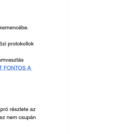
 kemencébe. 
zi protokollok 
amvasztás 
T FONTOS A 
pró részlete az 
n ez nem csupán 