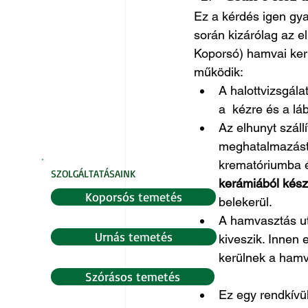
Ez a kérdés igen gyak
során kizárólag az e
Koporsó) hamvai kerü
működik:
A halottvizsgála
a  kézre és a láb
Az elhunyt szállí
meghatalmazást e
krematóriumba ér
SZOLGÁLTATÁSAINK
kerámiából készü
Koporsós temetés
belekerül.
A hamvasztás u
Urnás temetés
kiveszik. Innen
kerülnek a hamv
Szórásos temetés
Ez egy rendkívül