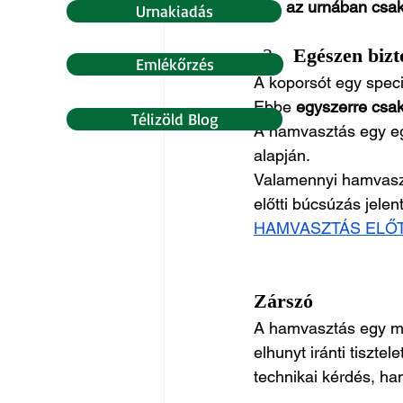
az urnában csak
Urnakiadás
Egészen bizt
Emlékőrzés
A koporsót egy spec
Ebbe 
egyszerre csak
Télizöld Blog
A hamvasztás egy eg
alapján.
Valamennyi hamvaszt
előtti búcsúzás jele
HAMVASZTÁS ELŐT
Zárszó
A hamvasztás egy mél
elhunyt iránti tiszte
technikai kérdés, h