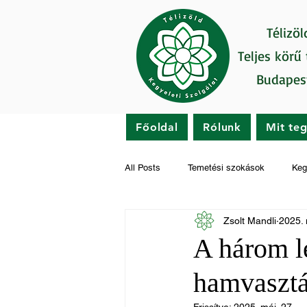
Télizöl
Teljes körű
Budapes
Főoldal
Rólunk
Mit te
All Posts
Temetési szokások
Keg
Zsolt Mandli
2025. 
Gyászfeldolgozás
Hírek
A három l
hamvasztá