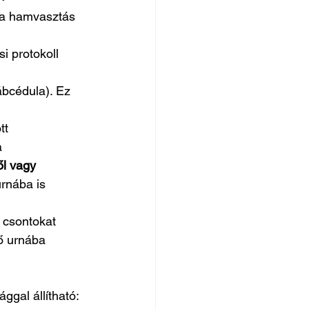
 a hamvasztás 
 protokoll 
ábcédula). Ez 
tt 
  
l vagy 
rnába is 
csontokat 
ő urnába 
ggal állítható: 