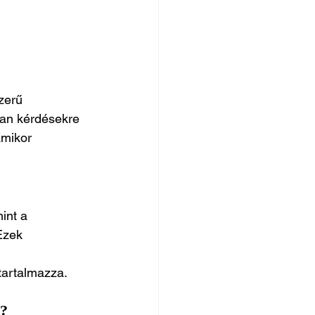
zerű 
lyan kérdésekre 
amikor 
int a 
Ezek 
tartalmazza.
l?