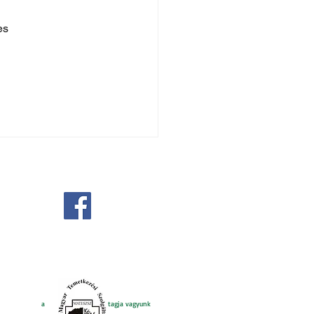
es 
a tagja vagyunk