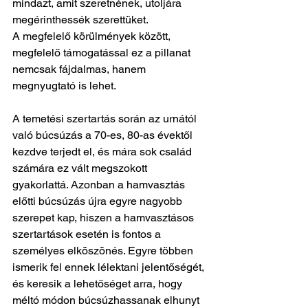
mindazt, amit szeretnének, utoljára 
megérinthessék szerettüket.
A megfelelő körülmények között, 
megfelelő támogatással ez a pillanat 
nemcsak fájdalmas, hanem 
megnyugtató is lehet.
A temetési szertartás során az urnától 
való búcsúzás a 70-es, 80-as évektől 
kezdve terjedt el, és mára sok család 
számára ez vált megszokott 
gyakorlattá. Azonban a hamvasztás 
előtti búcsúzás újra egyre nagyobb 
szerepet kap, hiszen a hamvasztásos 
szertartások esetén is fontos a 
személyes elköszönés. Egyre többen 
ismerik fel ennek lélektani jelentőségét, 
és keresik a lehetőséget arra, hogy 
méltó módon búcsúzhassanak elhunyt 