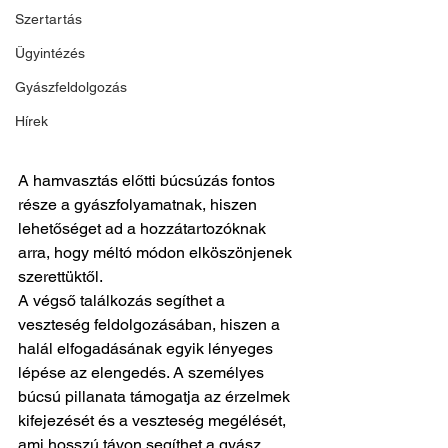
Szertartás
Ügyintézés
Gyászfeldolgozás
Hírek
A hamvasztás előtti búcsúzás fontos 
része a gyászfolyamatnak, hiszen 
lehetőséget ad a hozzátartozóknak 
arra, hogy méltó módon elköszönjenek 
szerettüktől. 
A végső találkozás segíthet a 
veszteség feldolgozásában, hiszen a 
halál elfogadásának egyik lényeges 
lépése az elengedés. A személyes 
búcsú pillanata támogatja az érzelmek 
kifejezését és a veszteség megélését, 
ami hosszú távon segíthet a gyász 