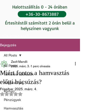
Halottszállítás 0 - 24 órában
+36-30-8673887
Értesítéstől számított 2 órán belül a
helyszínen vagyunk
UA-87265202-1
Bejegyzés
All Posts
Zsolt Mandli
All Posts
2025. márc. 3.
1 perc olvasás
Miért fontos a hamvasztás
Temetési szokások
előtti búcsúzás?
Kegyeleti jog
Frissítve:
2025. márc. 4.
Kórház
NaN csillagot kapott az 5-ből.
Pénzügyek
Hamvasztás