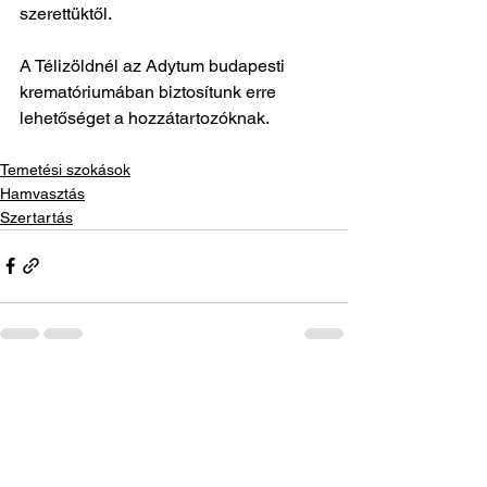
szerettüktől.
A Télizöldnél az Adytum budapesti 
krematóriumában biztosítunk erre 
lehetőséget a hozzátartozóknak.
Temetési szokások
Hamvasztás
Szertartás
Az összes megtekintése
Friss bejegyzések