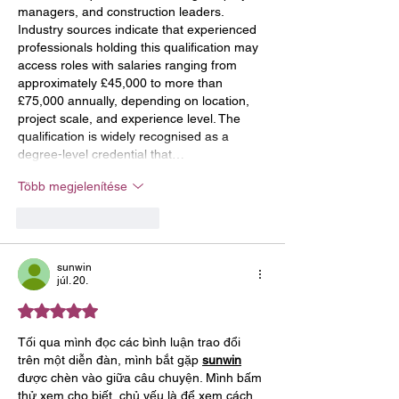
managers, and construction leaders. 
Industry sources indicate that experienced 
professionals holding this qualification may 
access roles with salaries ranging from 
approximately £45,000 to more than 
£75,000 annually, depending on location, 
project scale, and experience level. The 
qualification is widely recognised as a 
degree-level credential that…
Több megjelenítése
Kedvelés
Válasz
sunwin
júl. 20.
5 csillagot kapott az 5-ből.
Tối qua mình đọc các bình luận trao đổi 
trên một diễn đàn, mình bắt gặp 
sunwin
được chèn vào giữa câu chuyện. Mình bấm 
thử xem cho biết, chủ yếu là để xem cách 