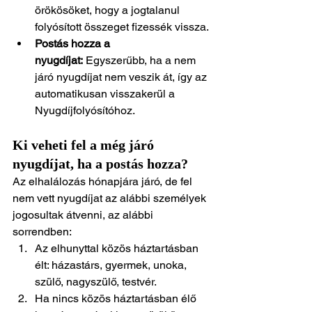
örökösöket, hogy a jogtalanul 
folyósított összeget fizessék vissza.
Postás hozza a 
nyugdíjat:
 Egyszerűbb, ha a nem 
járó nyugdíjat nem veszik át, így az 
automatikusan visszakerül a 
Nyugdíjfolyósítóhoz.
Ki veheti fel a még járó 
nyugdíjat, ha a postás hozza?
Az elhalálozás hónapjára járó, de fel 
nem vett nyugdíjat az alábbi személyek 
jogosultak átvenni, az alábbi 
sorrendben:
Az elhunyttal közös háztartásban 
élt: házastárs, gyermek, unoka, 
szülő, nagyszülő, testvér.
Ha nincs közös háztartásban élő 