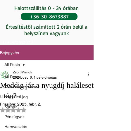
Halottszállítás 0 - 24 órában
+36-30-8673887
Értesítéstől számított 2 órán belül a
helyszínen vagyunk
UA-87265202-1
Bejegyzés
All Posts
Zsolt Mandli
All Posts
2024. dec. 6.
1 perc olvasás
Meddig jár a nyugdíj haláleset
Temetési szokások
után?
Kegyeleti jog
Frissítve:
2025. febr. 2.
Kórház
NaN csillagot kapott az 5-ből.
Pénzügyek
Hamvasztás