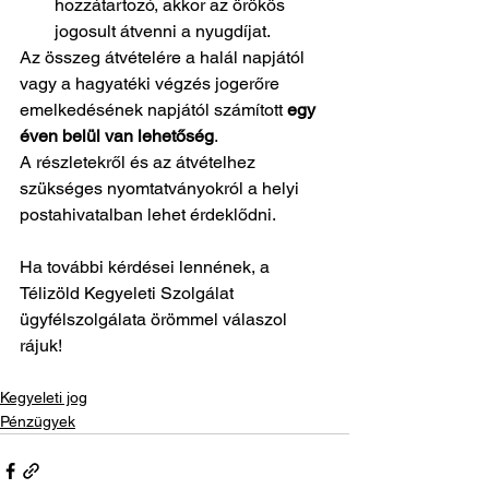
hozzátartozó, akkor az örökös 
jogosult átvenni a nyugdíjat.
Az összeg átvételére a halál napjától 
vagy a hagyatéki végzés jogerőre 
emelkedésének napjától számított 
egy 
éven belül van lehetőség
. 
A részletekről és az átvételhez 
szükséges nyomtatványokról a helyi 
postahivatalban lehet érdeklődni.
Ha további kérdései lennének, a 
Télizöld Kegyeleti Szolgálat 
ügyfélszolgálata örömmel válaszol 
rájuk! 
Kegyeleti jog
Pénzügyek