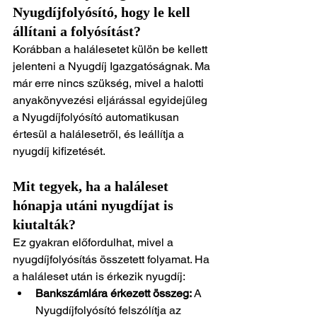
Nyugdíjfolyósító, hogy le kell 
állítani a folyósítást?
Korábban a halálesetet külön be kellett 
jelenteni a Nyugdíj Igazgatóságnak. Ma 
már erre nincs szükség, mivel a halotti 
anyakönyvezési eljárással egyidejűleg 
a Nyugdíjfolyósító automatikusan 
értesül a halálesetről, és leállítja a 
nyugdíj kifizetését.
Mit tegyek, ha a haláleset 
hónapja utáni nyugdíjat is 
kiutalták?
Ez gyakran előfordulhat, mivel a 
nyugdíjfolyósítás összetett folyamat. Ha 
a haláleset után is érkezik nyugdíj:
Bankszámlára érkezett összeg:
 A 
Nyugdíjfolyósító felszólítja az 