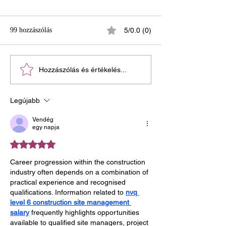
99 hozzászólás
5/0.0 (0)
Néhány tudnivaló az
Mit jelent a sírhely
Hozzászólás és értékelés...
exhumálásról
rendelkezési jog, 
fontos ezzel fogla
Legújabb
Vendég
egy napja
5 csillagot kapott az 5-ből.
Career progression within the construction 
industry often depends on a combination of 
practical experience and recognised 
qualifications. Information related to 
nvq 
level 6 construction site management 
salary
 frequently highlights opportunities 
available to qualified site managers, project 