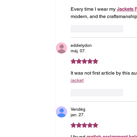
Every time I wear my 
Jackets 
modern, and the craftsmanship is
Kedvelés
Válasz
eddielydon
máj. 07.
5 csillagot kapott az 5-ből.
It was not first article by this 
jacket
Kedvelés
Válasz
Vendég
jan. 27.
5 csillagot kapott az 5-ből.
I found 
matlab assignment hel