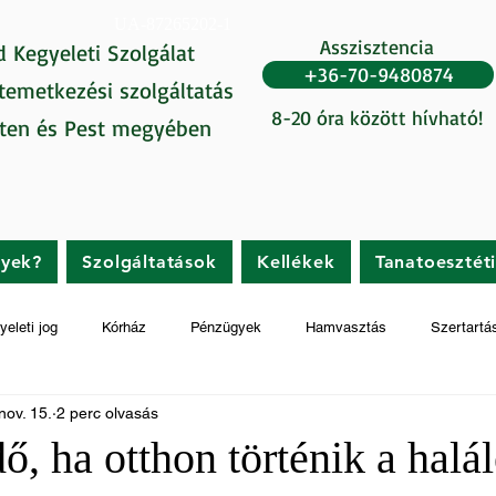
UA-87265202-1
Asszisztencia
d Kegyeleti Szolgálat
+36-70-9480874
 temetkezési szolgáltatás
8-20 óra között hívható!
ten és Pest megyében
gyek?
Szolgáltatások
Kellékek
Tanatoesztét
yeleti jog
Kórház
Pénzügyek
Hamvasztás
Szertartá
nov. 15.
2 perc olvasás
ő, ha otthon történik a halá