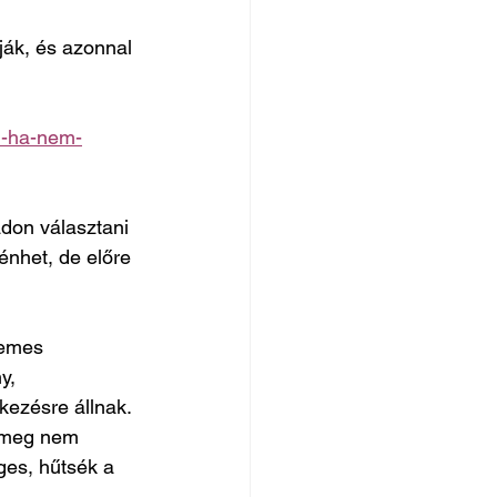
ják, és azonnal 
m-ha-nem-
don választani 
ténhet, de előre 
demes 
y, 
kezésre állnak.
 meg nem 
ges, hűtsék a 