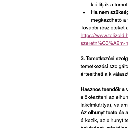
kiállítják a te
Ha nem szüksé
megkezdhető a 
További részleteket 
https://www.telizol
szeretn%C3%A9m-h
3. Temetkezési szolgá
temetkezési szolgálta
értesítheti a kiválasz
Hasznos teendők a vá
előkészíteni az elhu
lakcímkártya), valam
Az elhunyt teste és 
érkezik, az elhunyt 
helyiséget, míg télen