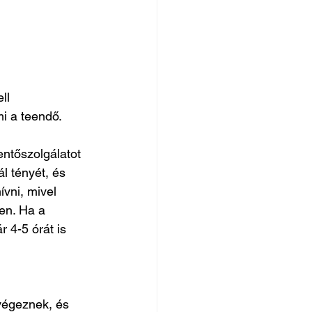
ll 
i a teendő.
entőszolgálatot 
l tényét, és 
vni, mivel 
en. Ha a 
 4-5 órát is 
 végeznek, és 