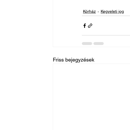
Kórház
Kegyeleti jog
Friss bejegyzések