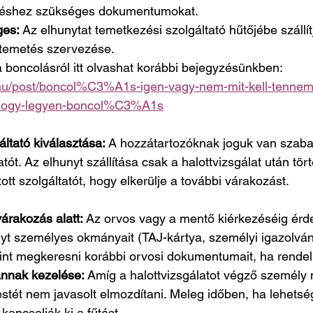
metéshez szükséges dokumentumokat.
ges:
 Az elhunytat temetkezési szolgáltató hűtőjébe szállít
temetés szervezése. 
a boncolásról itt olvashat korábbi bejegyzésünkben: 
d.hu/post/boncol%C3%A1s-igen-vagy-nem-mit-kell-tenne
ogy-legyen-boncol%C3%A1s
ltató kiválasztása: 
A hozzátartozóknak joguk van szaba
tót. Az elhunyt szállítása csak a halottvizsgálat után tör
tott szolgáltatót, hogy elkerülje a további várakozást.
rakozás alatt: 
Az orvos vagy a mentő kiérkezéséig ér
nyt személyes okmányait (TAJ-kártya, személyi igazolván
int megkeresni korábbi orvosi dokumentumait, ha rendel
annak kezelése: 
Amíg a halottvizsgálatot végző személy
testét nem javasolt elmozdítani. Meleg időben, ha lehetsé
 kapcsolják ki a fűtést.