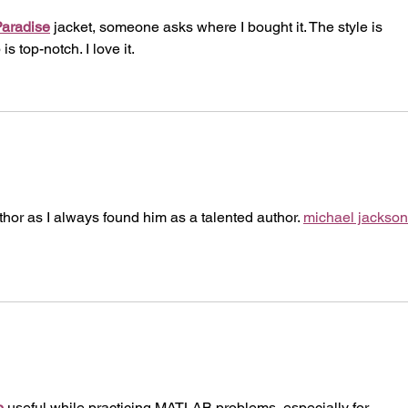
Paradise
 jacket, someone asks where I bought it. The style is 
 top-notch. I love it.
author as I always found him as a talented author. 
michael jackson
p
 useful while practicing MATLAB problems, especially for 