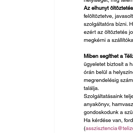
Az elhunyt öltöztetés
felöltöztetve, javaso
szolgáltatóra bízni. 
ezért az öltöztetés j
megkérni a szállítók
Miben segíthet a Téli
ügyeletet biztosít a 
órán belül a helyszín
megrendelésig számítu
találja. 
Szolgáltatásaink tel
anyakönyv, hamvaszt
gondoskodunk a szük
Ha kérdése van, ford
(
asszisztencia@teliz