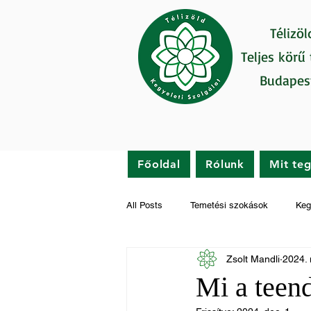
Télizöl
Teljes körű
Budapes
Főoldal
Rólunk
Mit te
All Posts
Temetési szokások
Keg
Zsolt Mandli
2024. 
Gyászfeldolgozás
Hírek
Mi a teend