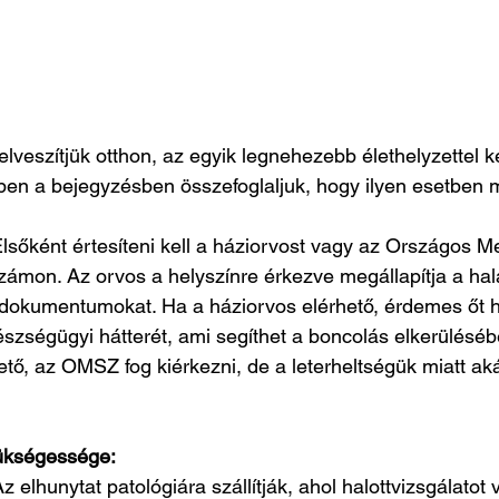
lveszítjük otthon, az egyik legnehezebb élethelyzettel ke
n a bejegyzésben összefoglaljuk, hogy ilyen esetben m
lsőként értesíteni kell a háziorvost vagy az Országos M
mon. Az orvos a helyszínre érkezve megállapítja a halá
s dokumentumokat. Ha a háziorvos elérhető, érdemes őt hí
észségügyi hátterét, ami segíthet a boncolás elkerüléséb
tő, az OMSZ fog kiérkezni, de a leterheltségük miatt akár
zükségessége:
Az elhunytat patológiára szállítják, ahol halottvizsgálatot