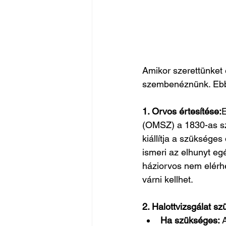
Amikor szerettünket e
szembenéznünk. Ebbe
1. Orvos értesítése:
E
(OMSZ) a 1830-as szá
kiállítja a szüksége
ismeri az elhunyt eg
háziorvos nem elérhe
várni kellhet.
2. Halottvizsgálat s
Ha szükséges:
 