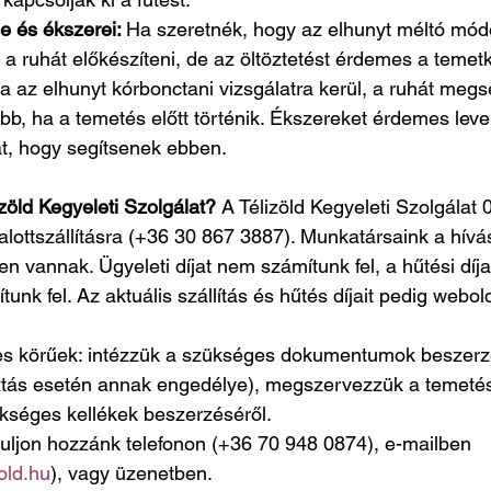
e és ékszerei: 
Ha szeretnék, hogy az elhunyt méltó mód
lt a ruhát előkészíteni, de az öltöztetést érdemes a temet
Ha az elhunyt kórbonctani vizsgálatra kerül, a ruhát megs
obb, ha a temetés előtt történik. Ékszereket érdemes lev
at, hogy segítsenek ebben.
zöld Kegyeleti Szolgálat? 
A Télizöld Kegyeleti Szolgálat 
halottszállításra (+36 30 867 3887). Munkatársaink a hívás
en vannak. Ügyeleti díjat nem számítunk fel, a hűtési díja
nk fel. Az aktuális szállítás és hűtés díjait pedig webo
jes körűek: intézzük a szükséges dokumentumok beszerzés
ás esetén annak engedélye), megszervezzük a temetést
séges kellékek beszerzéséről.
uljon hozzánk telefonon (+36 70 948 0874), e-mailben 
old.hu
), vagy üzenetben.