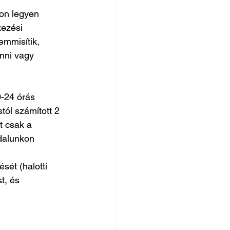
on legyen 
kezési 
emmisítik, 
enni vagy 
0-24 órás 
tól számított 2 
t csak a 
ldalunkon 
ét (halotti 
, és 