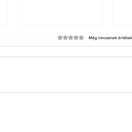
0 csillagot kapott az 5-ből.
Még nincsenek értékel
Néhány tudnivaló az
Mit je
exhumálásról
rende
ezzel