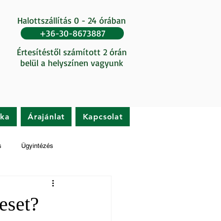
Halottszállítás 0 - 24 órában
+36-30-8673887
Értesítéstől számított 2 órán
belül a helyszínen vagyunk
ika
Árajánlat
Kapcsolat
s
Ügyintézés
leset?