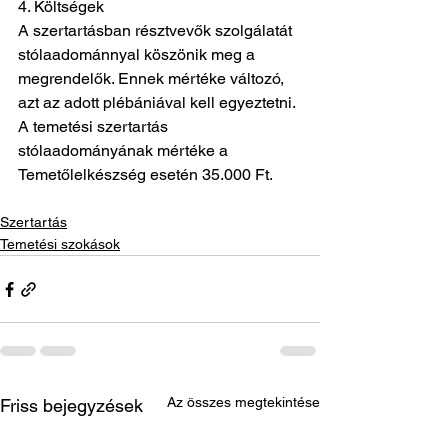
4. Költségek
A szertartásban résztvevők szolgálatát 
stólaadománnyal köszönik meg a 
megrendelők. Ennek mértéke változó, 
azt az adott plébániával kell egyeztetni. 
A temetési szertartás 
stólaadományának mértéke a 
Temetőlelkészség esetén 35.000 Ft.
Szertartás
Temetési szokások
Az összes megtekintése
Friss bejegyzések