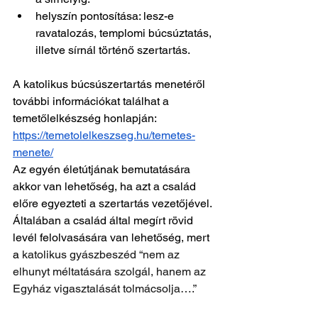
helyszín pontosítása: lesz-e 
ravatalozás, templomi búcsúztatás, 
illetve sírnál történő szertartás.
A katolikus búcsúszertartás menetéről 
további információkat találhat a 
temetőlelkészség honlapján: 
https://temetolelkeszseg.hu/temetes-
menete/
Az egyén életútjának bemutatására 
akkor van lehetőség, ha azt a család 
előre egyezteti a szertartás vezetőjével. 
Általában a család által megírt rövid 
levél felolvasására van lehetőség, mert 
a 
katolikus gyászbeszéd “nem az 
elhunyt méltatására szolgál, hanem az 
Egyház vigasztalását tolmácsolja….”