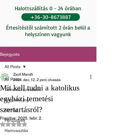
Halottszállítás 0 - 24 órában
+36-30-8673887
Értesítéstől számított 2 órán belül a
helyszínen vagyunk
UA-87265202-1
Bejegyzés
All Posts
Zsolt Mandli
All Posts
2024. dec. 12.
2 perc olvasás
Mit kell tudni a katolikus
Temetési szokások
egyházi temetési
Kegyeleti jog
szertartásról?
Kórház
Frissítve:
2025. febr. 2.
Pénzügyek
NaN csillagot kapott az 5-ből.
Hamvasztás