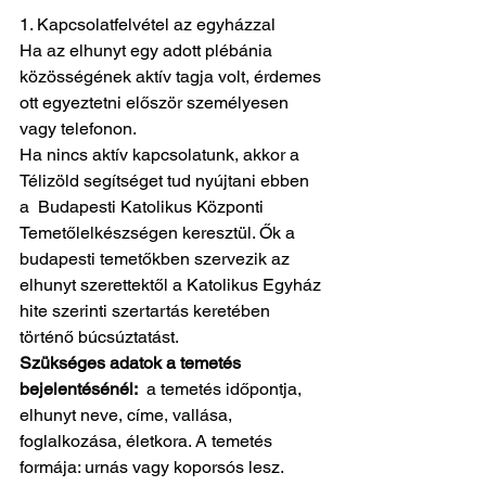
1. Kapcsolatfelvétel az egyházzal
Ha az elhunyt egy adott plébánia 
közösségének aktív tagja volt, érdemes 
ott egyeztetni először személyesen 
vagy telefonon. 
Ha nincs aktív kapcsolatunk, akkor a 
Télizöld segítséget tud nyújtani ebben 
a  Budapesti Katolikus Központi 
Temetőlelkészségen keresztül. Ők a 
budapesti temetőkben szervezik az 
elhunyt szerettektől a Katolikus Egyház 
hite szerinti szertartás keretében 
történő búcsúztatást. 
Szükséges adatok a temetés 
bejelentésénél:  
a temetés időpontja, 
elhunyt neve, címe, vallása, 
foglalkozása, életkora. A temetés 
formája: urnás vagy koporsós lesz.  