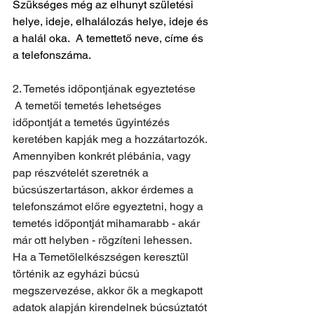
Szükséges még az elhunyt születési 
helye, ideje, elhalálozás helye, ideje és 
a halál oka.  A temettető neve, címe és 
a telefonszáma.
2. Temetés időpontjának egyeztetése
 A temetői temetés lehetséges  
időpontját a temetés ügyintézés 
keretében kapják meg a hozzátartozók. 
Amennyiben konkrét plébánia, vagy 
pap részvételét szeretnék a 
búcsúszertartáson, akkor érdemes a 
telefonszámot előre egyeztetni, hogy a 
temetés időpontját mihamarabb - akár 
már ott helyben - rögzíteni lehessen.
Ha a Temetőlelkészségen keresztül 
történik az egyházi búcsú 
megszervezése, akkor ők a megkapott 
adatok alapján kirendelnek búcsúztatót 