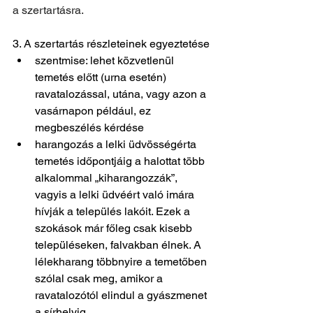
a szertartásra. 
3. A szertartás részleteinek egyeztetése
szentmise: lehet közvetlenül 
temetés előtt (urna esetén) 
ravatalozással, utána, vagy azon a 
vasárnapon például, ez 
megbeszélés kérdése
harangozás a lelki üdvösségérta 
temetés időpontjáig a halottat több 
alkalommal „kiharangozzák”, 
vagyis a lelki üdvéért való imára 
hívják a település lakóit. Ezek a 
szokások már főleg csak kisebb 
településeken, falvakban élnek. A 
lélekharang többnyire a temetőben 
szólal csak meg, amikor a 
ravatalozótól elindul a gyászmenet 
a sírhelyig.