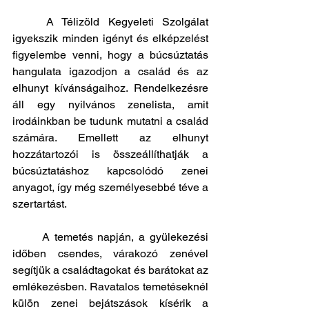
	A Télizöld Kegyeleti Szolgálat 
igyekszik minden igényt és elképzelést 
figyelembe venni, hogy a búcsúztatás 
hangulata igazodjon a család és az 
elhunyt kívánságaihoz. Rendelkezésre 
áll egy nyilvános zenelista, amit 
irodáinkban be tudunk mutatni a család 
számára. Emellett az elhunyt 
hozzátartozói is összeállíthatják a 
búcsúztatáshoz kapcsolódó zenei 
anyagot, így még személyesebbé téve a 
szertartást.
	A temetés napján, a gyülekezési 
időben csendes, várakozó zenével 
segítjük a családtagokat és barátokat az 
emlékezésben. Ravatalos temetéseknél 
külön zenei bejátszások kísérik a 