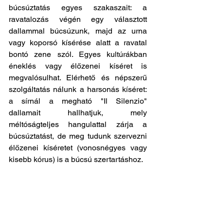
búcsúztatás egyes szakaszait: a 
ravatalozás végén egy választott 
dallammal búcsúzunk, majd az urna 
vagy koporsó kísérése alatt a ravatal 
bontó zene szól. Egyes kultúrákban 
éneklés vagy élőzenei kíséret is 
megvalósulhat. Elérhető és népszerű 
szolgáltatás nálunk a harsonás kíséret: 
a sírnál a megható "Il Silenzio" 
dallamait hallhatjuk, mely 
méltóságteljes hangulattal zárja a 
búcsúztatást, de meg tudunk szervezni 
élőzenei kíséretet (vonosnégyes vagy 
kisebb kórus) is a búcsú szertartáshoz.
Szertartás
Temetési szokások