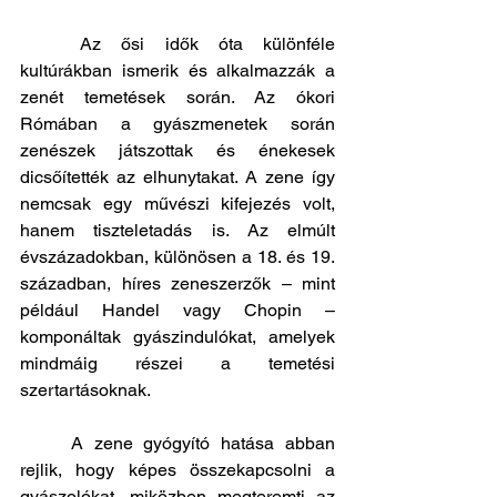
	Az ősi idők óta különféle 
kultúrákban ismerik és alkalmazzák a 
zenét temetések során. Az ókori 
Rómában a gyászmenetek során 
zenészek játszottak és énekesek 
dicsőítették az elhunytakat. A zene így 
nemcsak egy művészi kifejezés volt, 
hanem tiszteletadás is. Az elmúlt 
évszázadokban, különösen a 18. és 19. 
században, híres zeneszerzők – mint 
például Handel vagy Chopin – 
komponáltak gyászindulókat, amelyek 
mindmáig részei a temetési 
szertartásoknak.
	A zene gyógyító hatása abban 
rejlik, hogy képes összekapcsolni a 
gyászolókat, miközben megteremti az 