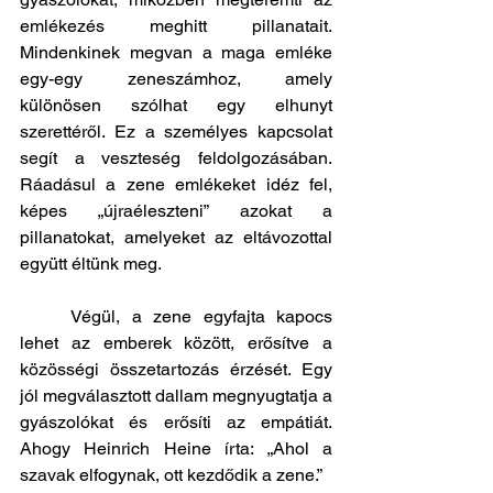
emlékezés meghitt pillanatait. 
Mindenkinek megvan a maga emléke 
egy-egy zeneszámhoz, amely 
különösen szólhat egy elhunyt 
szerettéről. Ez a személyes kapcsolat 
segít a veszteség feldolgozásában. 
Ráadásul a zene emlékeket idéz fel, 
képes „újraéleszteni” azokat a 
pillanatokat, amelyeket az eltávozottal 
együtt éltünk meg.
	Végül, a zene egyfajta kapocs 
lehet az emberek között, erősítve a 
közösségi összetartozás érzését. Egy 
jól megválasztott dallam megnyugtatja a 
gyászolókat és erősíti az empátiát. 
Ahogy Heinrich Heine írta: „Ahol a 
szavak elfogynak, ott kezdődik a zene.”