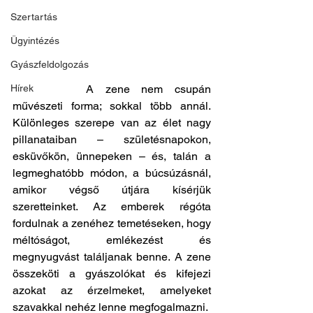
Szertartás
Ügyintézés
Gyászfeldolgozás
		A zene nem csupán 
Hírek
művészeti forma; sokkal több annál. 
Különleges szerepe van az élet nagy 
pillanataiban – születésnapokon, 
esküvőkön, ünnepeken – és, talán a 
legmeghatóbb módon, a búcsúzásnál, 
amikor végső útjára kísérjük 
szeretteinket. Az emberek régóta 
fordulnak a zenéhez temetéseken, hogy 
méltóságot, emlékezést és 
megnyugvást találjanak benne. A zene 
összeköti a gyászolókat és kifejezi 
azokat az érzelmeket, amelyeket 
szavakkal nehéz lenne megfogalmazni.