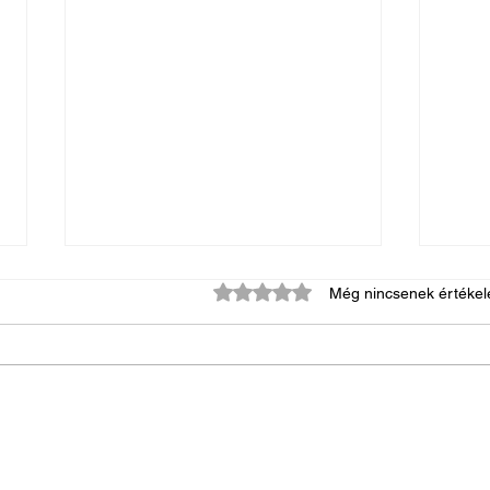
0 csillagot kapott az 5-ből.
Még nincsenek értékel
Útmut
Az urnadíszek és ravataldíszek
szerepe a méltóságteljes