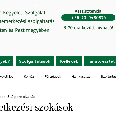
UA-87265202-1
Asszisztencia
d Kegyeleti Szolgálat
+36-70-9480874
 temetkezési szolgáltatás
8-20 óra között hívható!
ten és Pest megyében
gyek?
Szolgáltatások
Kellékek
Tanatoesztét
yeleti jog
Kórház
Pénzügyek
Hamvasztás
Szertartá
dec. 8.
2 perc olvasás
etkezési szokások
t az 5-ből.