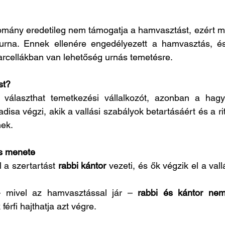
omány eredetileg nem támogatja a hamvasztást, ezért me
urna. Ennek ellenére engedélyezett a hamvasztás, é
t parcellákban van lehetőség urnás temetésre.
st?
választhat temetkezési vállalkozót, azonban a hagy
disa végzi, akik a vallási szabályok betartásáért és a ri
nek.
ás menete
a szertartást 
rabbi kántor
 vezeti, és ők végzik el a val
 mivel az hamvasztással jár – 
rabbi és kántor nem
férfi hajthatja azt végre.