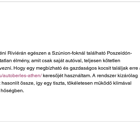
szertartáson
éni Riviérán egészen a Szúnion-foknál található Poszeidón-
tlan élmény, amit csak saját autóval, teljesen kötetlen 
vezni. Hogy egy megbízható és gazdaságos kocsit találjak erre 
hu/autoberles-athen/
 keresőjét használtam. A rendszer kizárólag 
at hasonlít össze, így egy tiszta, tökéletesen működő klímával 
i hőségben.