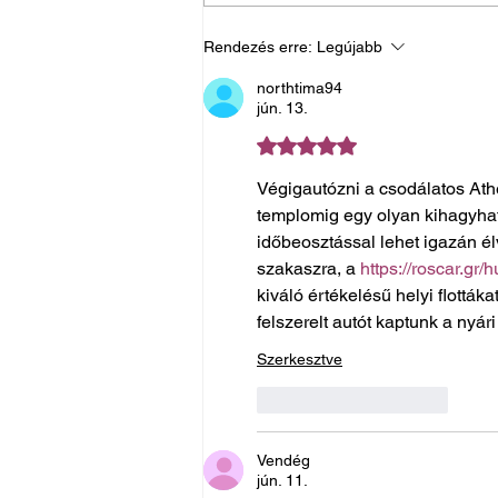
Rendezés erre:
Legújabb
northtima94
jún. 13.
5 csillagot kapott az 5-ből.
Végigautózni a csodálatos Ath
templomig egy olyan kihagyhata
időbeosztással lehet igazán él
szakaszra, a 
https://roscar.gr/
kiváló értékelésű helyi flották
felszerelt autót kaptunk a nyár
Szerkesztve
Kedvelés
Válasz
Vendég
jún. 11.