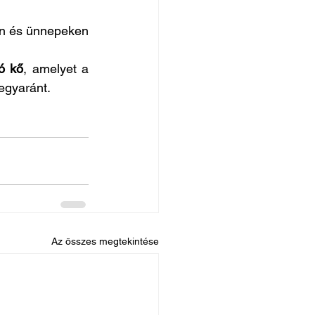
n és ünnepeken 
ó kő
, amelyet a 
egyaránt.
Az összes megtekintése