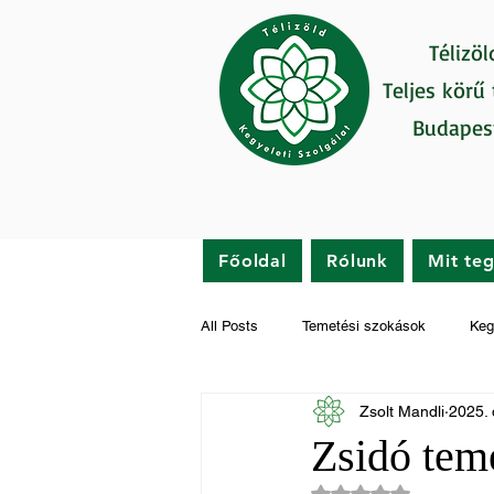
Télizöl
Teljes körű
Budapes
Főoldal
Rólunk
Mit te
All Posts
Temetési szokások
Keg
Zsolt Mandli
2025. 
Gyászfeldolgozás
Hírek
Zsidó tem
NaN csillagot kapot