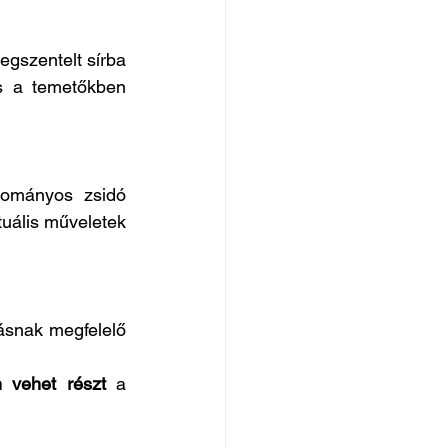
gszentelt sírba 
s a temetőkben 
ományos zsidó 
tuális műveletek 
lásnak megfelelő 
 vehet részt
 a 