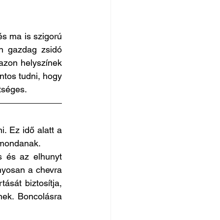
s ma is szigorú 
n gazdag zsidó 
azon helyszínek 
tos tudni, hogy 
tséges.
. Ez idő alatt a 
t mondanak.
s és az elhunyt 
nyosan a chevra 
sát biztosítja, 
ek. Boncolásra 