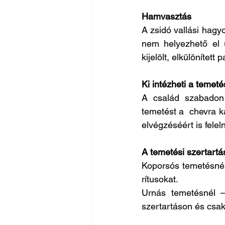
Hamvasztás
A zsidó vallási hagy
nem helyezhető el 
kijelölt, elkülönítet
Ki intézheti a temeté
A család szabadon 
temetést a  chevra ka
elvégzéséért is felel
A temetési szertart
Koporsós temetésnél 
rítusokat.
Urnás temetésnél –
szertartáson és csak 