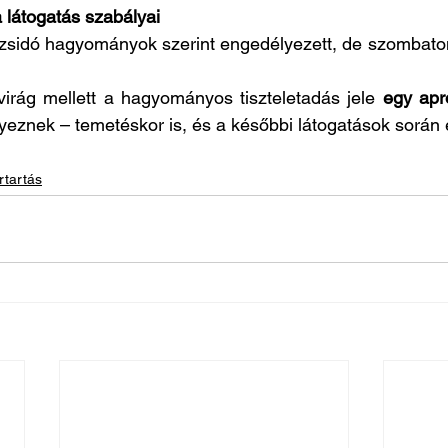
 látogatás szabályai
a zsidó hagyományok szerint engedélyezett, de szombato
 virág mellett a hagyományos tiszteletadás jele 
egy apr
lyeznek – temetéskor is, és a későbbi látogatások során 
rtartás