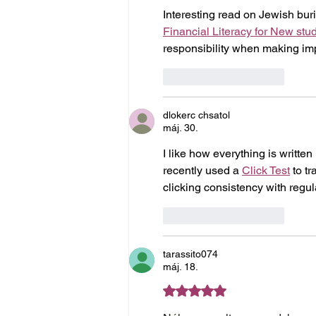
Interesting read on Jewish buria
Financial Literacy for New stu
responsibility when making imp
Kedvelés
Válasz
dlokerc chsatol
máj. 30.
I like how everything is writte
recently used a 
Click Test
 to t
clicking consistency with regu
Kedvelés
Válasz
tarassito074
máj. 18.
5 csillagot kapott az 5-ből.