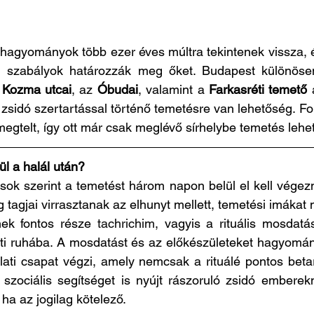
hagyományok több ezer éves múltra tekintenek vissza, é
gi szabályok határozzák meg őket. Budapest különöse
 
Kozma utcai
, az 
Óbudai
, valamint a 
Farkasréti temető
 
 zsidó szertartással történő temetésre van lehetőség. Fon
megtelt, így ott már csak meglévő sírhelybe temetés lehe
ül a halál után?
ások szerint a temetést három napon belül el kell végezni
 tagjai virrasztanak az elhunyt mellett, temetési imáka
nek fontos része 
tachrichim
, vagyis a rituális mosdatá
otti ruhába. A mosdatást és az előkészületeket hagyomá
lati csapat végzi, amely nemcsak a rituálé pontos betartá
zociális segítséget is nyújt rászoruló zsidó emberekn
 ha az jogilag kötelező.