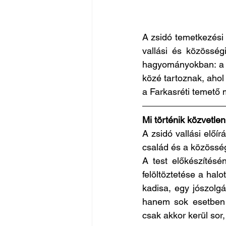
A zsidó temetkezési 
vallási és közössé
hagyományokban: a
közé tartoznak, ahol
a Farkasréti temető 
Mi történik közvetlen
A zsidó vallási előír
család és a közösség
A test előkészítésé
felöltöztetése a hal
kadisa, egy jószolgá
hanem sok esetben s
csak akkor kerül sor,