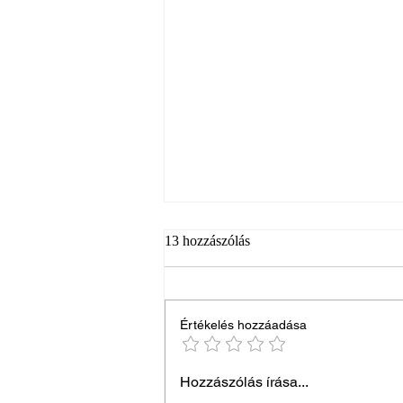
13 hozzászólás
Értékelés hozzáadása
Mitől lesz egy búcsúztató
Hozzászólás írása...
valóban méltóságteljes?